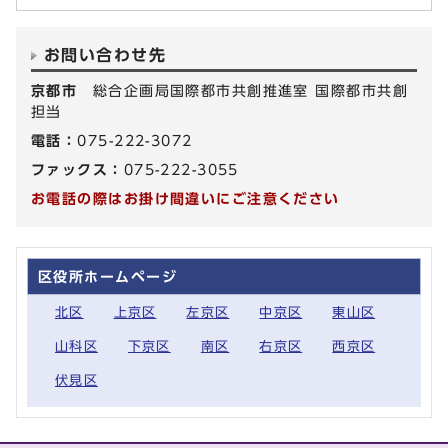
お問い合わせ先
京都市
総合企画局国際都市共創推進室 国際都市共創
担当
電話：
075-222-3072
ファックス：
075-222-3055
お電話の際はお掛け間違いにご注意ください
区役所ホームページ
北区
上京区
左京区
中京区
東山区
山科区
下京区
南区
右京区
西京区
伏見区