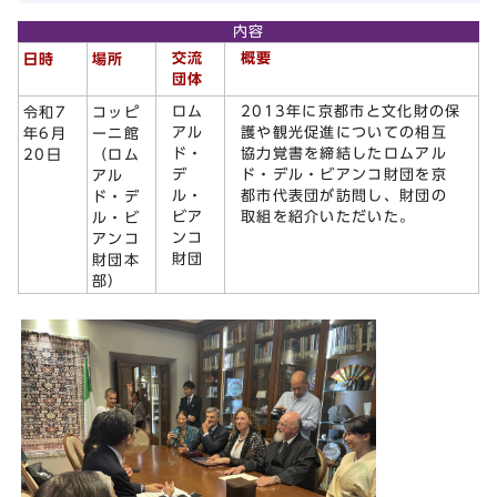
内容
交流
概要
日時
場所
団体
ロム
2013年に京都市と文化財の保
令和7
コッピ
アル
護や観光促進についての相互
年6月
ーニ館
ド・
協力覚書を締結したロムアル
20日
（ロム
デ
ド・デル・ビアンコ財団を京
アル
ル・
都市代表団が訪問し、財団の
ド・デ
ビア
取組を紹介いただいた。
ル・ビ
ンコ
アンコ
財団
財団本
部）