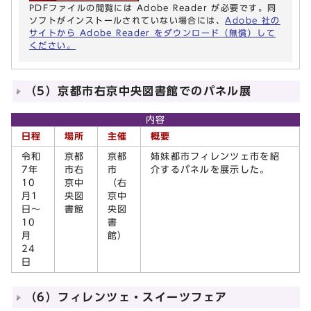
PDFファイルの閲覧には Adobe Reader が必要です。同
ソフトがインストールされていない場合には、
Adobe 社の
サイトから Adobe Reader をダウンロード（無償）して
ください。
（5）京都市右京中央図書館でのパネル展
内容
日程
場所
主催
概要
令和
京都
京都
姉妹都市フィレンツェ市を紹
7年
市右
市
介するパネルを展示した。
10
京中
（右
月1
央図
京中
日～
書館
央図
10
書
月
館）
24
日
（6）フィレンツェ・スイーツフェア