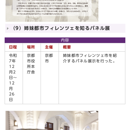
（9）姉妹都市フィレンツェを知るパネル展
内容
日程
場所
主催
概要
令和
京都
京都
姉妹都市フィレンツェ市を紹
7年
市役
市
介するパネル展示を行った。
12
所本
月2
庁舎
日～
12
月
26
日