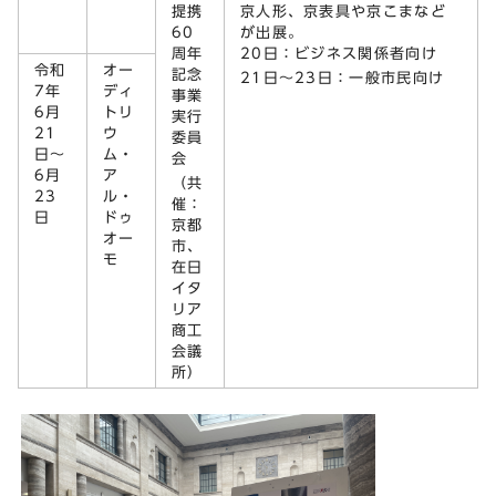
提携
京人形、京表具や京こまなど
60
が出展。
周年
20日：ビジネス関係者向け
令和
オー
記念
21日～23日：一般市民向け
7年
ディ
事業
6月
トリ
実行
21
ウ
委員
日～
ム・
会
6月
ア
（共
23
ル・
催：
日
ドゥ
京都
オー
市、
モ
在日
イタ
リア
商工
会議
所）