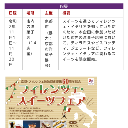
内容
日程
場所
主催
概要
令和
市内
京都
スイーツを通じてフィレンツ
7年
の洋
市
ェ・イタリアを知っていただ
11
菓子
くため、本企画に参加いただ
（協
月1
店
いた市内の洋菓子店舗におい
力：
日～
（14
て、ティラミスやビスコッテ
京都
11
店
ィ、ジェラートなど、フィレ
府洋
月
舗）
ンツェ・イタリアに関わるス
菓子
30
イーツを限定販売。
協
日
会）