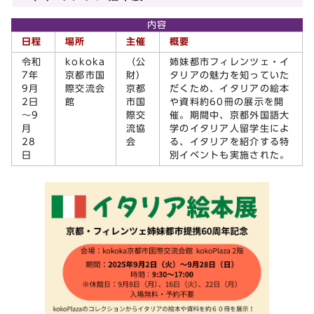
内容
日程
場所
主催
概要
令和
kokoka
（公
姉妹都市フィレンツェ・イ
7年
京都市国
財）
タリアの魅力を知っていた
9月
際交流会
京都
だくため、イタリアの絵本
2日
館
市国
や資料約60冊の展示を開
～9
際交
催。期間中、京都外国語大
月
流協
学のイタリア人留学生によ
28
会
る、イタリアを紹介する特
日
別イベントも実施された。