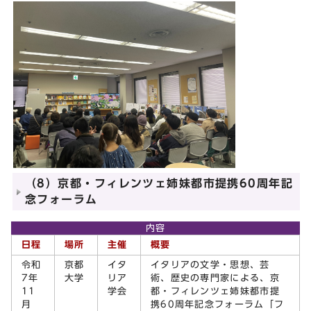
（8）京都・フィレンツェ姉妹都市提携60周年記
念フォーラム
内容
日程
場所
主催
概要
令和
京都
イタ
イタリアの文学・思想、芸
7年
大学
リア
術、歴史の専門家による、京
11
学会
都・フィレンツェ姉妹都市提
月
携60周年記念フォーラム「フ