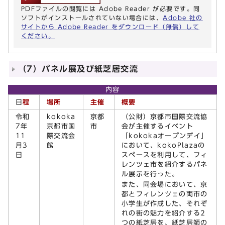
PDFファイルの閲覧には Adobe Reader が必要です。同
ソフトがインストールされていない場合には、
Adobe 社の
サイトから Adobe Reader をダウンロード（無償）して
ください。
（7）パネル展及び紙芝居交流
内容
日
程
場所
主催
概要
令和
kokoka
京都
（公財）京都市国際交流協
7年
京都市国
市
会が主催するイベント
11
際交流会
「kokokaオープンデイ」
月3
館
において、kokoPlazaの
日
スペースを利用して、フィ
レンツェ市を紹介するパネ
ル展示を行った。
また、同会場において、京
都とフィレンツェの両市の
小学生が作成した、それぞ
れの街の魅力を紹介する2
つの紙芝居を、紙芝居師の