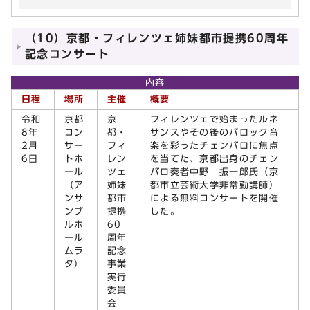
（10）京都・フィレンツェ姉妹都市提携60周年
記念コンサート
内容
日程
場所
主催
概要
令和
京都
京
フィレンツェで始まったルネ
8年
コン
都・
サンスやその後のバロック音
2月
サー
フィ
楽を彩ったチェンバロに焦点
6日
トホ
レン
を当てた、京都出身のチェン
ール
ツェ
バロ奏者中野 振一郎氏（京
（ア
姉妹
都市立芸術大学非常勤講師）
ンサ
都市
による無料コンサートを開催
ンブ
提携
した。
ルホ
60
ール
周年
ムラ
記念
タ）
事業
実行
委員
会