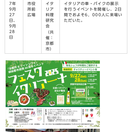
7年
市役
イタ
イタリアの車・バイクの展示
9月
所前
リア
を行うイベントを開催し、2日
27
広場
料理
間でおよそ6，000人に来場い
日、
研究
ただいた。
9月
会
28
（共
日
催：
京都
市）