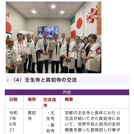
（4）壬生寺と真如寺の交流
内容
日程
場所
概要
交流団
体
令和
真如
・壬
京都の壬生寺と長年にわたり
7年
寺
生寺
交流が続いてきた真如寺にお
6月
いて、世界平和と両市の友好
・真
21
親善を願った数珠回し行事が
如寺