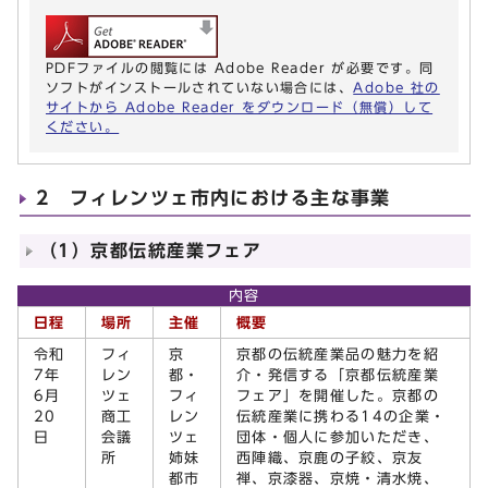
PDFファイルの閲覧には Adobe Reader が必要です。同
ソフトがインストールされていない場合には、
Adobe 社の
サイトから Adobe Reader をダウンロード（無償）して
ください。
2 フィレンツェ市内における主な事業
（1）京都伝統産業フェア
内容
日程
場所
主催
概要
令和
フィ
京
京都の伝統産業品の魅力を紹
7年
レン
都・
介・発信する「京都伝統産業
6月
ツェ
フィ
フェア」を開催した。京都の
20
商工
レン
伝統産業に携わる14の企業・
日
会議
ツェ
団体・個人に参加いただき、
所
姉妹
西陣織、京鹿の子絞、京友
都市
禅、京漆器、京焼・清水焼、