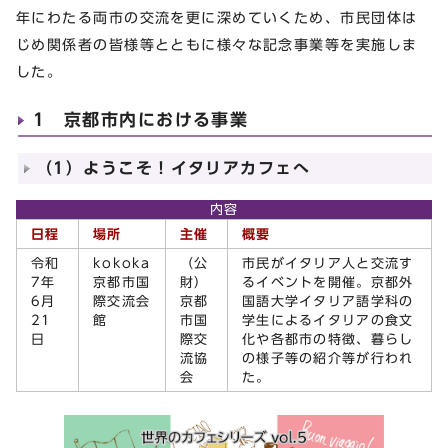
年にわたる両市の交流を更に深めていくため、市民団体は
じめ関係者の皆様等とともに様々な記念事業等を実施しま
した。
1 京都市内における事業
（1）ようこそ！イタリアカフェへ
内容
日程
場所
主催
概要
令和
kokoka
（公
市民がイタリア人と交流す
7年
京都市国
財）
るイベントを開催。京都外
6月
際交流会
京都
国語大学イタリア語学科の
21
館
市国
学生によるイタリアの食文
日
際交
化や各都市の特徴、暮らし
流協
の様子等の紹介等が行われ
会
た。