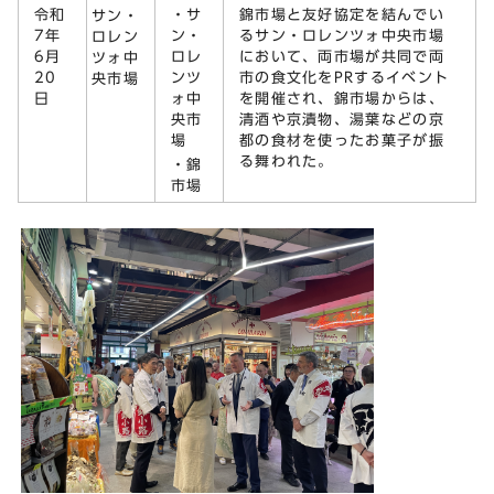
令和
・サ
錦市場と友好協定を結んでい
サン・
7年
ン・
るサン・ロレンツォ中央市場
ロレン
6月
ロレ
において、両市場が共同で両
ツォ中
20
ンツ
市の食文化をPRするイベント
央市場
日
ォ中
を開催され、錦市場からは、
央市
清酒や京漬物、湯葉などの京
場
都の食材を使ったお菓子が振
る舞われた。
・錦
市場