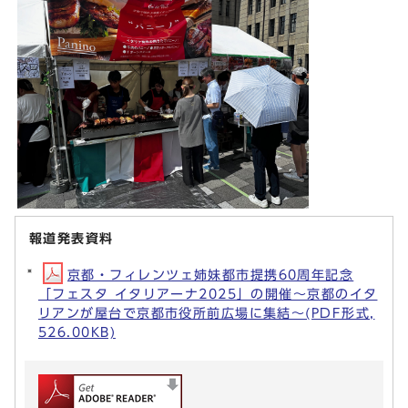
報道発表資料
京都・フィレンツェ姉妹都市提携60周年記念
「フェスタ イタリアーナ2025」の開催～京都のイタ
リアンが屋台で京都市役所前広場に集結～(PDF形式,
526.00KB)