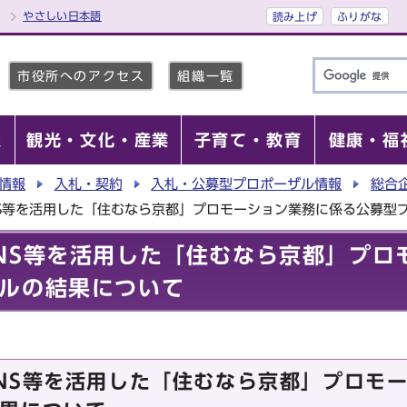
やさしい日本語
読み上げ
ふりがな
市役所へのアクセス
組織一覧
報
観光・文化・産業
子育て・教育
健康・福
情報
入札・契約
入札・公募型プロポーザル情報
総合
S等を活用した「住むなら京都」プロモーション業務に係る公募型
NS等を活用した「住むなら京都」プロ
ルの結果について
NS等を活用した「住むなら京都」プロモ