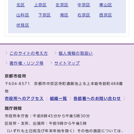
北区
上京区
左京区
中京区
東山区
山科区
下京区
南区
右京区
西京区
伏見区
このサイトの考え方
個人情報の取扱い
著作権・リンク等
サイトマップ
京都市役所
〒604-8571 京都市中京区寺町通御池上る上本能寺前町488番
地
市役所へのアクセス
組織一覧
各部署へのお問い合わせ
開庁時間
市役所本庁舎：午前8時45分から午後5時30分
区役所・支所、出張所：午前9時から午後5時
（いずれも土日祝及び年末年始を除く）その他の施設については、