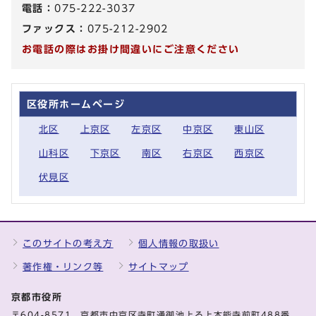
電話：
075-222-3037
ファックス：
075-212-2902
お電話の際はお掛け間違いにご注意ください
区役所ホームページ
北区
上京区
左京区
中京区
東山区
山科区
下京区
南区
右京区
西京区
伏見区
このサイトの考え方
個人情報の取扱い
著作権・リンク等
サイトマップ
京都市役所
〒604-8571 京都市中京区寺町通御池上る上本能寺前町488番