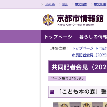
English
한글
中文簡体
中文繁體
トップページ
暮らしの情
現在位置：
トップページ
市政
市長記者会見（202
共同記者会見（202
ページ番号349393
「こども本の森」整