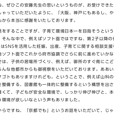
ね、ぜひこの安藤先生の思いというものが、お受けできた
しゃっていただいたように、「大阪、神戸にもあるし、や
心から本当に感謝をいたしております。
をすることですが、子育て環境日本一を目指そうという
。そんな中で、例えばソフト面ではですね、第2子以降の
にはSNSを活用した妊娠、出産、子育てに関する相談支
他ソフト面でこれから府市協調でさらに前に進めていかな
では、子供の居場所づくり、例えば、御所のすぐ南にこど
ろんな他都市からも御視察をいただいております。ああい
タゴトもありますけれども。ということで、例えば山科の
を整備する、図書館も一体的に整備するという構想を出さ
暑くて、子どもが安全な環境で、しっかり伸び伸びと、本
う環境が欲しいなという声もありました。
らですね、「京都でも」というお話をいただいて、じゃ