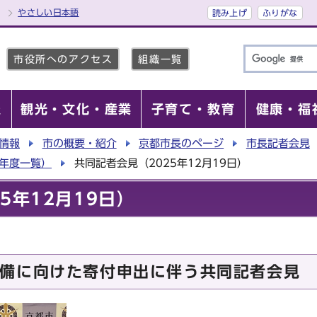
やさしい日本語
読み上げ
ふりがな
市役所へのアクセス
組織一覧
報
観光・文化・産業
子育て・教育
健康・福
情報
市の概要・紹介
京都市長のページ
市長記者会見
5年度一覧）
共同記者会見（2025年12月19日）
5年12月19日）
備に向けた寄付申出に伴う共同記者会見