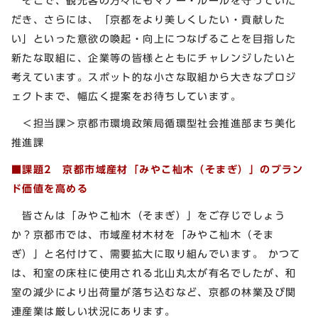
そこで、観光客の方々にもマナー・ルールを守っていた
だき、さらには、「京都をより美しくしたい・貢献した
い」といった意欲の喚起・向上につなげることを目指した
新たな取組に、企業等の皆様とともにチャレンジしたいと
考えています。スポット的な小さな取組から大きなプロジ
ェクトまで、幅広く提案をお待ちしています。
＜担当課＞京都市環境政策局循環型社会推進部まち美化
推進課
■課題2
京都市域産材「みやこ杣木（そまぎ）」のブラン
ド価値を高める
皆さんは「みやこ杣木（そまぎ）」をご存じでしょう
か？京都市では、市域産材木材を「みやこ杣木（そま
ぎ）」と名付けて、需要拡大に取り組んでいます。 かつて
は、和室の床柱に使用される北山丸太が有名でしたが、和
室の減少により出荷量が落ち込むなど、京都の林業及び関
連産業は厳しい状況にあります。