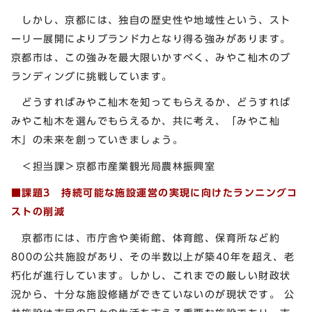
しかし、京都には、独自の歴史性や地域性という、スト
ーリー展開によりブランド力となり得る強みがあります。
京都市は、この強みを最大限いかすべく、みやこ杣木のブ
ランディングに挑戦しています。
どうすればみやこ杣木を知ってもらえるか、どうすれば
みやこ杣木を選んでもらえるか、共に考え、「みやこ杣
木」の未来を創っていきましょう。
＜担当課＞京都市産業観光局農林振興室
■課題3
持続可能な施設運営の実現に向けたランニングコ
ストの削減
京都市には、市庁舎や美術館、体育館、保育所など約
800の公共施設があり、その半数以上が築40年を超え、老
朽化が進行しています。しかし、これまでの厳しい財政状
況から、十分な施設修繕ができていないのが現状です。 公