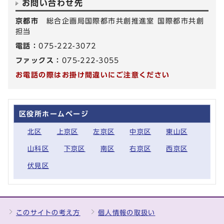
お問い合わせ先
京都市
総合企画局国際都市共創推進室 国際都市共創
担当
電話：
075-222-3072
ファックス：
075-222-3055
お電話の際はお掛け間違いにご注意ください
区役所ホームページ
北区
上京区
左京区
中京区
東山区
山科区
下京区
南区
右京区
西京区
伏見区
このサイトの考え方
個人情報の取扱い