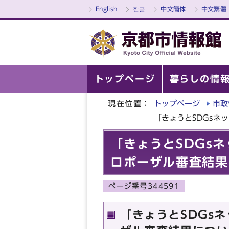
English
한글
中文簡体
中文繁體
トップページ
暮らしの情
現在位置：
トップページ
市政
「きょうとSDGsネ
「きょうとSDGs
ロポーザル審査結果
ページ番号344591
「きょうとSDGs