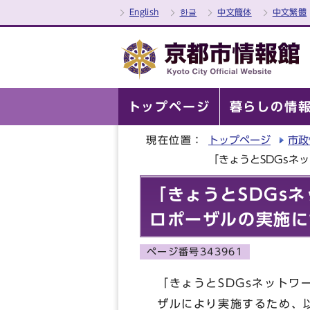
English
한글
中文簡体
中文繁體
トップページ
暮らしの情
現在位置：
トップページ
市政
「きょうとSDGsネ
「きょうとSDGs
ロポーザルの実施に
ページ番号343961
「きょうとSDGsネットワ
ザルにより実施するため、