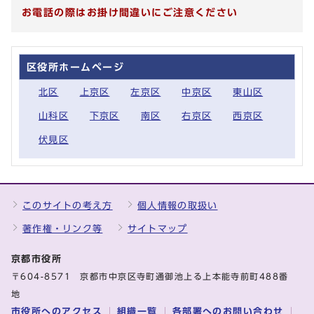
お電話の際はお掛け間違いにご注意ください
区役所ホームページ
北区
上京区
左京区
中京区
東山区
山科区
下京区
南区
右京区
西京区
伏見区
このサイトの考え方
個人情報の取扱い
著作権・リンク等
サイトマップ
京都市役所
〒604-8571 京都市中京区寺町通御池上る上本能寺前町488番
地
市役所へのアクセス
組織一覧
各部署へのお問い合わせ