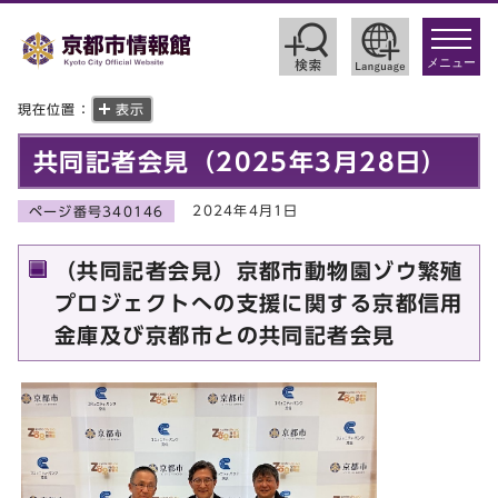
toggle
navigat
メニュー
現在位置：
表示
共同記者会見（2025年3月28日）
2024年4月1日
ページ番号340146
（共同記者会見）京都市動物園ゾウ繁殖
プロジェクトへの支援に関する京都信用
金庫及び京都市との共同記者会見