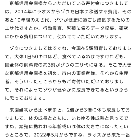
京都信用金庫様からいただいている寄付金につきまして
は、2014年にラオスからゾウを日本に移送する費用、その
あと10年間のえさ代、ゾウが健康に過ごし成長するための
エサ代ですとか、行動調査、繁殖に係るデータ収集、研究
にかかる費用について、使わせていただいております。
ゾウにつきましてはですね、今現在5頭飼育しておりまし
て、大体1日50キロほど、食べているわけですけれども、
園全体の飼料費の約3割がゾウのエサ代になる。そこで大き
な京都信用金庫様を初め、市内の事業者様、それから生産
者、そういったところからもご寄付いただいておりまし
て、それによってゾウが健やかに成長できてるというふう
に思っております。
来園当初から比べますと、2倍から3倍に体も成長してお
りまして、体の成長とともに、いわゆる性成熟と言ってで
すね、繁殖に携われる年齢或いは体の大きさになったとい
うところで、2022年5月からですね、ラオスから来た一番