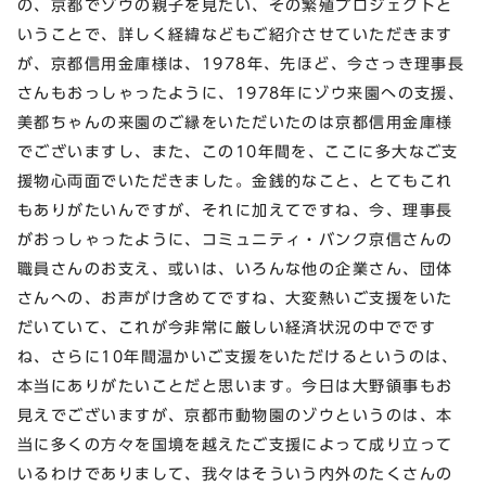
の、京都でゾウの親子を見たい、その繁殖プロジェクトと
いうことで、詳しく経緯などもご紹介させていただきます
が、京都信用金庫様は、1978年、先ほど、今さっき理事長
さんもおっしゃったように、1978年にゾウ来園への支援、
美都ちゃんの来園のご縁をいただいたのは京都信用金庫様
でございますし、また、この10年間を、ここに多大なご支
援物心両面でいただきました。金銭的なこと、とてもこれ
もありがたいんですが、それに加えてですね、今、理事長
がおっしゃったように、コミュニティ・バンク京信さんの
職員さんのお支え、或いは、いろんな他の企業さん、団体
さんへの、お声がけ含めてですね、大変熱いご支援をいた
だいていて、これが今非常に厳しい経済状況の中でです
ね、さらに10年間温かいご支援をいただけるというのは、
本当にありがたいことだと思います。今日は大野領事もお
見えでございますが、京都市動物園のゾウというのは、本
当に多くの方々を国境を越えたご支援によって成り立って
いるわけでありまして、我々はそういう内外のたくさんの