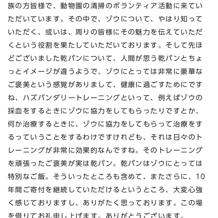
族の方皆様で、動物園の清掃のボランティア活動に来てい
ただいています。その中で、ゾウについて、やはり知って
いただく、或いは、周りの皆様にその魅力を伝えていただ
くという役割を果たしていただいております。そして先ほ
どございました乾パンについて、人間が思う乾パンとちょ
っとイメージが違うようで、ゾウにとっては非常に豪華な
ご褒美という感覚がありまして、健康に過ごすためにです
ね、ハズバンダリートレーニングといって、例えばゾウの
採血をするときにゾウに協力をしてもらったりですとか、
何か治療するときに、ゾウに協力をしてもらって治療をす
るっていうことをするわけですけれども、それは日々のト
レーニングが非常に効果的なんですね。そのトレーニング
を頑張ったご褒美が実は乾パン。乾パンはゾウにとっては
特別なご飯。そういったところも含めて、またさらに、10
年間ご寄付を継続していただけるというところ、大変心強
く感じておりますし、ありがたく思っております。この場
を借りてお礼申し上げます。ありがとうございます。