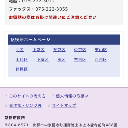
電話：
075-222-3072
ファックス：
075-222-3055
お電話の際はお掛け間違いにご注意ください
区役所ホームページ
北区
上京区
左京区
中京区
東山区
山科区
下京区
南区
右京区
西京区
伏見区
このサイトの考え方
個人情報の取扱い
著作権・リンク等
サイトマップ
京都市役所
〒604-8571 京都市中京区寺町通御池上る上本能寺前町488番