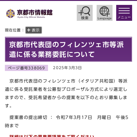
toggle
navigat
メニュー
現在位置：
表示
京都市代表団のフィレンツェ市等派
遣に係る業務委託について
2025年3月3日
ページ番号338069
京都市代表団のフィレンツェ市（イタリア共和国）等派
遣に係る受託業者を公募型プロポーザル方式により選定し
ますので、受託希望者からの提案を以下のとおり募集しま
す。
提案書の提出締切 ： 令和7年3月17日 月曜日 午後5
時まで
詳細は以下の募集要項等をご覧ください。