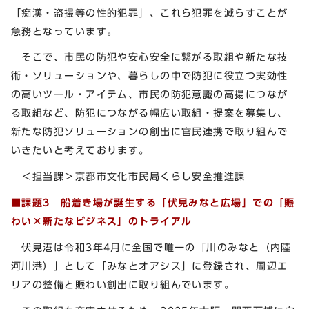
「痴漢・盗撮等の性的犯罪」、これら犯罪を減らすことが
急務となっています。
そこで、市民の防犯や安心安全に繋がる取組や新たな技
術・ソリューションや、暮らしの中で防犯に役立つ実効性
の高いツール・アイテム、市民の防犯意識の高揚につなが
る取組など、防犯につながる幅広い取組・提案を募集し、
新たな防犯ソリューションの創出に官民連携で取り組んで
いきたいと考えております。
＜担当課＞京都市文化市民局くらし安全推進課
■課題3
船着き場が誕生する「伏見みなと広場」での「賑
わい×新たなビジネス」のトライアル
伏見港は令和3年4月に全国で唯一の「川のみなと（内陸
河川港）」として「みなとオアシス」に登録され、周辺エ
リアの整備と賑わい創出に取り組んでいます。