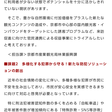
に利用者が少ない状態でポテンシャルを十分に活かしきれ
ていない現状があります。
そこで、豊かな自然環境に付加価値をプラスした新たな
観光コンテンツの造成や、京都市中心部の国内観光客・イ
ンバウンドをターゲットにした誘客プログラムなど、来訪
促進に向けた官民連携による収益事業にトライアルしたい
と考えております。
＜担当課＞京都市産業観光局林業振興課
■課題2
多様化する犯罪から守る！新たな防犯ソリューシ
ョンの創出
近年の社会情勢の変化に伴い、多種多様な犯罪が市民に
不安を生み出しており、市民が安心安全を実感できるまち
に向けて対応と啓発が必要となっています。
特に刑法犯被害認知件数の多くを占める「自転車盗」や
近年被害件数が増加傾向にある「特殊詐欺・SNS等詐欺」