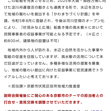
この取組を充実させるため、2025年大阪・関西万博に向
けた淀川舟運復活の動きとも連携する形で、水辺を活かし
て地域の賑わいを創出する「かわまちづくり計画」を申
請。令和5年8月に登録され、今後は河川空間のオープン化
により、「伏見みなと広場」船着き場の高水敷※において
民間事業者の収益事業が可能となる予定です。（※広さ：
約800㎡、建築物の設置は不可）
地域内外から人が訪れる、水辺と自然を活かした事業や
取組の促進を目指していますが、高水敷の活用について未
だ目途が立っていません。多種多様な活用の提案を募集
し、地域の賑わい創出に向けた収益事業に官民連携でトラ
イアルしたいと考えております。
＜担当課＞京都市伏見区役所地域力推進室
説明会開催後にご関心のある京都市のテーマの担当者との
打合せ・意見交換を調整させていただきます。