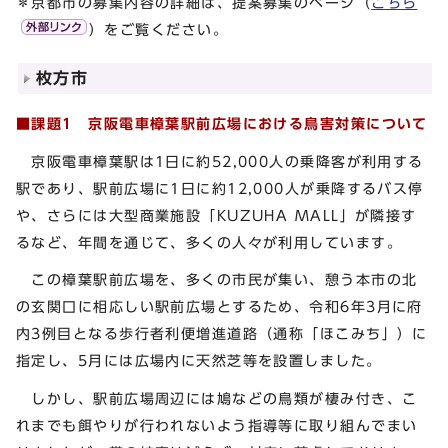
＊京都市の募集内容の詳細は、提案募集のページ（
こちら
）をご覧ください。
枚方市
■課題1
京阪電車樟葉駅前広場における鳥害対策について
京阪電車樟葉駅は1日に約52,000人の乗降客が利用する
駅であり、駅前広場に1日に約12,000人が乗降するバス停
や、さらには大型商業施設「KUZUHA MALL」が隣接す
るなど、年間を通じて、多くの人々が利用しています。
この樟葉駅前広場を、多くの市民が集い、憩う本市の北
の玄関口に相応しい駅前広場とするため、令和6年3月に府
内3例目となる歩行者利便増進道路（通称「ほこみち」）に
指定し、5月には広場内に天然芝等を設置しました。
しかし、駅前広場周辺には鳩などの鳥類が棲み付き、こ
れまでも餌やりが行われないよう指導等に取り組んでまい