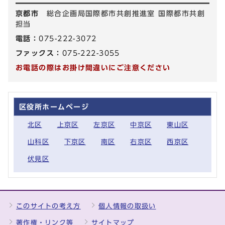
京都市
総合企画局国際都市共創推進室 国際都市共創
担当
電話：
075-222-3072
ファックス：
075-222-3055
お電話の際はお掛け間違いにご注意ください
区役所ホームページ
北区
上京区
左京区
中京区
東山区
山科区
下京区
南区
右京区
西京区
伏見区
このサイトの考え方
個人情報の取扱い
著作権・リンク等
サイトマップ