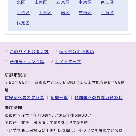
北区
上京区
左京区
中京区
東山区
山科区
下京区
南区
右京区
西京区
伏見区
このサイトの考え方
個人情報の取扱い
著作権・リンク等
サイトマップ
京都市役所
〒604-8571 京都市中京区寺町通御池上る上本能寺前町488番
地
市役所へのアクセス
組織一覧
各部署へのお問い合わせ
開庁時間
市役所本庁舎：午前8時45分から午後5時30分
区役所・支所、出張所：午前9時から午後5時
（いずれも土日祝及び年末年始を除く）その他の施設については、