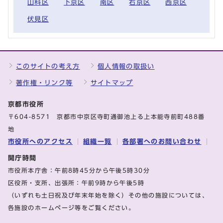
山科区
下京区
南区
右京区
西京区
伏見区
このサイトの考え方
個人情報の取扱い
著作権・リンク等
サイトマップ
京都市役所
〒604-8571 京都市中京区寺町通御池上る上本能寺前町488番
地
市役所へのアクセス
組織一覧
各部署へのお問い合わせ
開庁時間
市役所本庁舎：午前8時45分から午後5時30分
区役所・支所、出張所：午前9時から午後5時
（いずれも土日祝及び年末年始を除く）その他の施設については、
各施設のホームページ等をご覧ください。