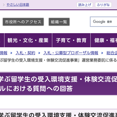
やさしい日本語
読み上げ
ふりがな
市役所へのアクセス
組織一覧
報
観光・文化・産業
子育て・教育
健康・福
情報
入札・契約
入札・公募型プロポーザル情報
総合
学ぶ留学生の受入環境支援・体験交流促進事業」運営業務委託に係
学ぶ留学生の受入環境支援・体験交流
ルにおける質問への回答
学ぶ留学生の受入環境支援・体験交流促進