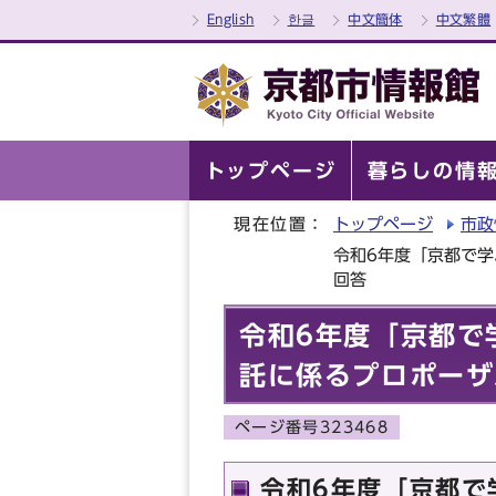
English
한글
中文簡体
中文繁體
トップページ
暮らしの情
現在位置：
トップページ
市政
令和6年度「京都で
回答
令和6年度「京都で
託に係るプロポーザ
ページ番号323468
令和6年度「京都で