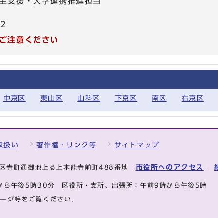
生支援・大学連携推進担当
02
ご注意ください
中京区
東山区
山科区
下京区
南区
右京区
取扱い
著作権・リンク等
サイトマップ
市役所へのアクセス
中京区寺町通御池上る上本能寺前町488番地
から午後5時30分
区役所・支所、出張所：午前9時から午後5時
ページ等をご覧ください。