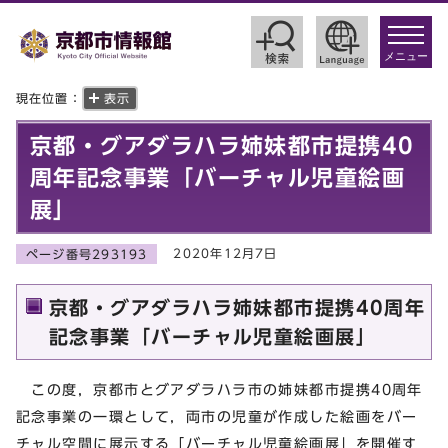
toggle
navigat
メニュー
現在位置：
表示
京都・グアダラハラ姉妹都市提携40
周年記念事業「バーチャル児童絵画
展」
2020年12月7日
ページ番号293193
京都・グアダラハラ姉妹都市提携40周年
記念事業「バーチャル児童絵画展」
この度，京都市とグアダラハラ市の姉妹都市提携40周年
記念事業の一環として，両市の児童が作成した絵画をバー
チャル空間に展示する「バーチャル児童絵画展」を開催す