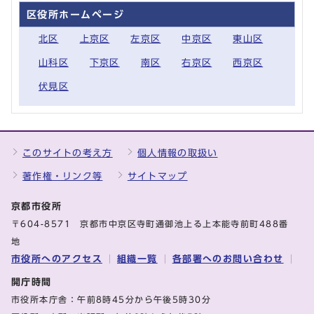
区役所ホームページ
北区
上京区
左京区
中京区
東山区
山科区
下京区
南区
右京区
西京区
伏見区
このサイトの考え方
個人情報の取扱い
著作権・リンク等
サイトマップ
京都市役所
〒604-8571 京都市中京区寺町通御池上る上本能寺前町488番
地
市役所へのアクセス
組織一覧
各部署へのお問い合わせ
開庁時間
市役所本庁舎：午前8時45分から午後5時30分