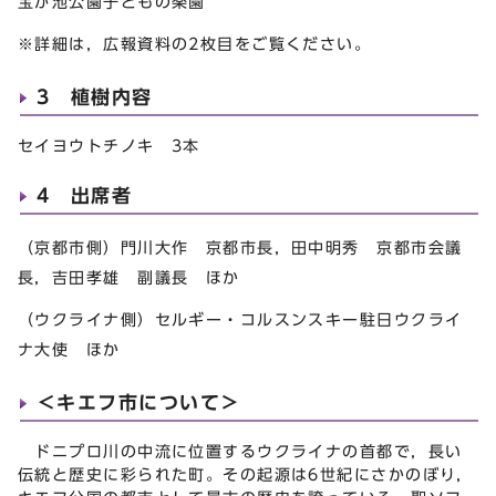
宝が池公園子どもの楽園
※詳細は，広報資料の2枚目をご覧ください。
3 植樹内容
セイヨウトチノキ 3本
4 出席者
（京都市側）門川大作 京都市長，田中明秀 京都市会議
長，吉田孝雄 副議長 ほか
（ウクライナ側）セルギー・コルスンスキー駐日ウクライ
ナ大使 ほか
＜キエフ市について＞
ドニプロ川の中流に位置するウクライナの首都で，長い
伝統と歴史に彩られた町。その起源は6世紀にさかのぼり，