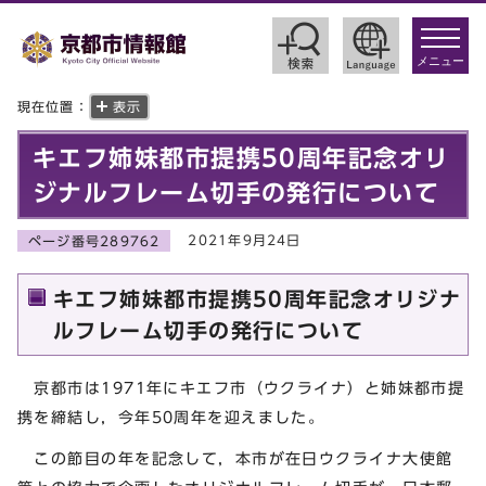
toggle
navigat
メニュー
現在位置：
表示
キエフ姉妹都市提携50周年記念オリ
ジナルフレーム切手の発行について
2021年9月24日
ページ番号289762
キエフ姉妹都市提携50周年記念オリジナ
ルフレーム切手の発行について
京都市は1971年にキエフ市（ウクライナ）と姉妹都市提
携を締結し，今年50周年を迎えました。
この節目の年を記念して，本市が在日ウクライナ大使館