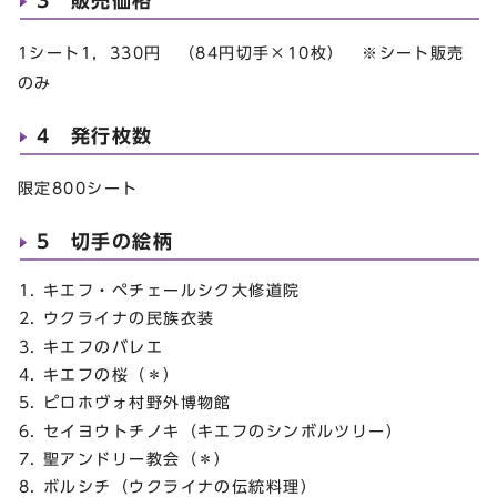
3 販売価格
1シート1，330円 （84円切手×10枚） ※シート販売
のみ
4 発行枚数
限定800シート
5 切手の絵柄
キエフ・ペチェールシク大修道院
ウクライナの民族衣装
キエフのバレエ
キエフの桜（＊）
ピロホヴォ村野外博物館
セイヨウトチノキ（キエフのシンボルツリー）
聖アンドリー教会（＊）
ボルシチ（ウクライナの伝統料理）