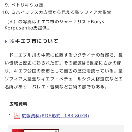
ペトリキウカ塗
ミハイリフスカ広場から見える聖ソフィア大聖堂
（＊）の写真はキエフ市のジャーナリストBorys
Korpusenko氏提供。
※キエフ市について
ドニエプル川の中流に位置するウクライナの首都で，長
い伝統と歴史に彩られた町。その起源は6世紀にさかのぼ
り，キエフ公国の都市として最古の歴史を誇っている。聖
ソフィア大聖堂やキエフ・ペチェールシク大修道院などの
名所があり，バレエ・音楽など芸術の都でもある。
広報資料
広報資料(PDF形式, 183.80KB)