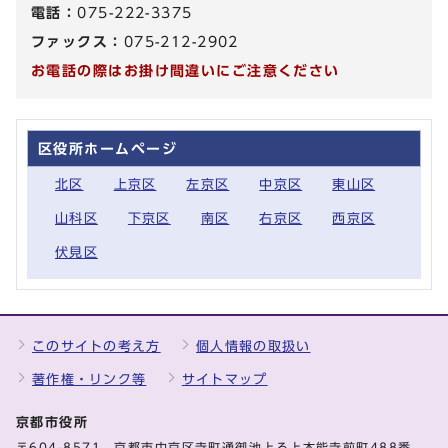
電話：
075-222-3375
ファックス：
075-212-2902
お電話の際はお掛け間違いにご注意ください
区役所ホームページ
北区
上京区
左京区
中京区
東山区
山科区
下京区
南区
右京区
西京区
伏見区
このサイトの考え方
個人情報の取扱い
著作権・リンク等
サイトマップ
京都市役所
〒604-8571 京都市中京区寺町通御池上る上本能寺前町488番