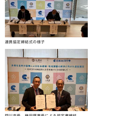
連携協定締結式の様子
門川市長，榊󠄀田理事長による協定書締結