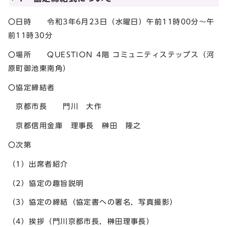
〇日時 令和3年6月23日（水曜日）午前11時00分～午
前11時30分
〇場所 QUESTION 4階 コミュニティステップス（河
原町御池東南角）
〇協定締結者
京都市長 門川 大作
京都信用金庫 理事長 榊󠄀田 隆之
〇次第
（1）出席者紹介
（2）協定の趣旨説明
（3）協定の締結（協定書への署名，写真撮影）
（4）挨拶（門川京都市長，榊󠄀田理事長）