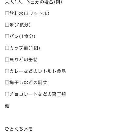
大人1人，3日分の場合(例)
□飲料水(3リットル)
□米(7食分)
□パン(1食分)
□カップ麺(1個)
□魚などの缶詰
□カレーなどのレトルト食品
□梅干しなどの副菜
□チョコレートなどの菓子類
他
ひとくちメモ