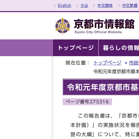
English
한글
中文簡体
中文繁體
トップページ
暮らしの情
現在位置：
トップページ
市政
令和元年度京都市基
令和元年度京都市基
ページ番号275316
この報告書は，「京都市会
本計画）」の実施状況を報
営の大綱」について，特に