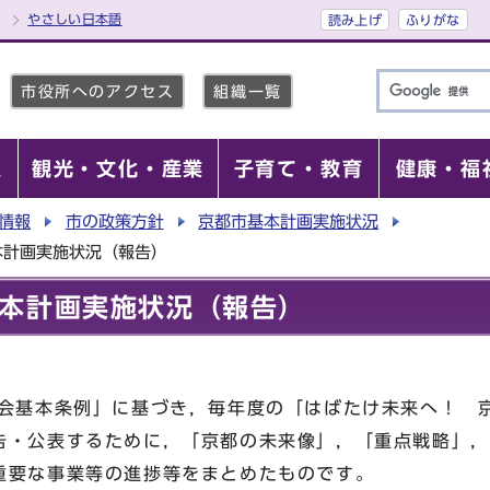
やさしい日本語
読み上げ
ふりがな
市役所へのアクセス
組織一覧
報
観光・文化・産業
子育て・教育
健康・福
情報
市の政策方針
京都市基本計画実施状況
本計画実施状況（報告）
本計画実施状況（報告）
基本条例」に基づき，毎年度の「はばたけ未来へ！ 
告・公表するために，「京都の未来像」，「重点戦略」，
重要な事業等の進捗等をまとめたものです。