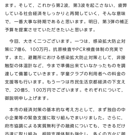
ます。そして，これから第2波，第3波を起こさない，疲弊
している社会経済をしっかりと再開していく，そんな意味
で，一番大事な時期であると思います。明日，第3弾の補正
予算を提案させていただきたいと思います。
今回，大きく二つございます。一つは，感染拡大防止対
策に7億6，100万円。抗原検査やPCR検査体制の充実で
す。また，避難所における感染拡大防止対策として，非接
触型の体温計など，今まで準備出来ていなかったものを調
達して備蓄していきます。学童クラブの利用者への料金の
支援等も行います。もう一つは市民生活京都経済の下支え
で，20億5，100万円でございます。それぞれについて，
御説明申し上げます。
本市の経済対策の基本的な考え方として，まず独自の中
小企業等の緊急支援に取り組んでまいりました。さらに，
府市協調による実質無利子の融資についても，できるだけ
迅速に取り組み，相談支援体制も強化し，多くの方々に御