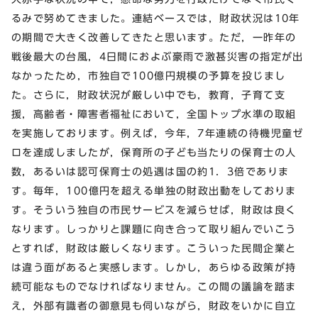
るみで努めてきました。連結ベースでは，財政状況は10年
の期間で大きく改善してきたと思います。ただ，一昨年の
戦後最大の台風，4日間におよぶ豪雨で激甚災害の指定が出
なかったため，市独自で100億円規模の予算を投じまし
た。さらに，財政状況が厳しい中でも，教育，子育て支
援，高齢者・障害者福祉において，全国トップ水準の取組
を実施しております。例えば，今年，7年連続の待機児童ゼ
ロを達成しましたが，保育所の子ども当たりの保育士の人
数，あるいは認可保育士の処遇は国の約1．3倍でありま
す。毎年，100億円を超える単独の財政出動をしておりま
す。そういう独自の市民サービスを減らせば，財政は良く
なります。しっかりと課題に向き合って取り組んでいこう
とすれば，財政は厳しくなります。こういった民間企業と
は違う面があると実感します。しかし，あらゆる政策が持
続可能なものでなければなりません。この間の議論を踏ま
え，外部有識者の御意見も伺いながら，財政をいかに自立