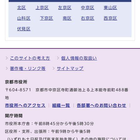
北区
上京区
左京区
中京区
東山区
山科区
下京区
南区
右京区
西京区
伏見区
このサイトの考え方
個人情報の取扱い
著作権・リンク等
サイトマップ
京都市役所
〒604-8571 京都市中京区寺町通御池上る上本能寺前町488番
地
市役所へのアクセス
組織一覧
各部署へのお問い合わせ
開庁時間
市役所本庁舎：午前8時45分から午後5時30分
区役所・支所、出張所：午前9時から午後5時
（いずれも土日祝及び年末年始を除く）その他の施設については、