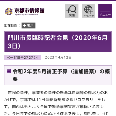
toggle
navigat
メニュー
現在位置：
表示
門川市長臨時記者会見（2020年6月
3日）
2023年4月12日
ページ番号272724
令和2年度5月補正予算（追加提案）の概
要
市民の皆様，事業者の皆様の懸命な自粛等の御尽力のお
かげで，京都では11日連続新規感染者ゼロであり，そし
て，関西はもとより全国で緊急事態宣言が解除されまし
た。今日までの御尽力に心から敬意を表し，御礼申し上げ