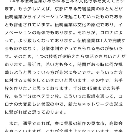
74ある伝統産業があらゆる日本の文化行事を支えており
ます。もう少しいえば，京都にある先端産業のほとんどが
伝統産業からイノベーションを起こしていったものである
とも評価されています。伝統産業は文化の原点であり，イ
ノベーションの母体でもあります。それらが，コロナによ
って，より厳しくなっております。伝統産業は1人で完成す
るものではなく，分業体制でやっておられるものが多いで
す。そのため，1つの技術が途絶えたら復活できないことが
あります。最近は，若い方も多く，時間がある時に何か挑
戦しようと思っている方が非常に多いです。そういった方
に対する支援をしていきたいと思います。その中で，若手
枠を作りたいと思っております。半分は45歳までの若手
枠，もう半分はベテラン枠。こういった取組を通して，コ
ロナの大変厳しい状況の中で，新たなネットワークの形成
に繋がればと思っております。
また，通常であれば，春に呉服の新作の見本市，商談会
をやっていますが，これが全部中止になっています。本来