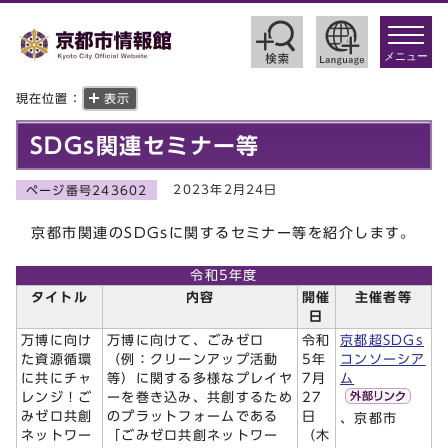
toggle
navigat
メニュー
現在位置：
表示
SDGs関連セミナー等
2023年2月24日
ページ番号243602
京都市関連のSDGsに関するセミナー等を紹介します。
令和5年度
タイトル
内容
開催
主催者等
日
万博に向け
万博に向けて、ごみゼロ
令和
京都超SDGs
た資源循環
（例：クリーンアップ活動
5年
コンソーシア
に共にチャ
等）に関する多様なプレイヤ
7月
ム
レンジ！ご
ーを巻き込み、共創するため
27
みゼロ共創
のプラットフォームである
日
、京都市
ネットワー
「ごみゼロ共創ネットワー
（木