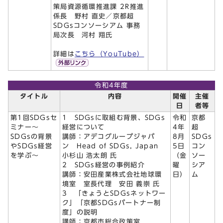
策局資源循環推進課 2R推進
係長 野村 直史／京都超
SDGsコンソーシアム 事務
局次長 河村 翔氏
詳細は
こちら（YouTube）
令和4年度
タイトル
内容
開催
主催
日
者等
第1回SDGsセ
1 SDGsに取組む背景、SDGs
令和
京都
ミナー～
経営について
4年
超
SDGsの背景
講師：アデコグループジャパ
8月
SDGs
やSDGs経営
ン Head of SDGs, Japan
5日
コン
を学ぶ～
小杉山 浩太朗 氏
（金
ソー
2 SDGs経営の事例紹介
曜
シア
講師：安田産業株式会社地球環
日）
ム
境室 室長代理 安田 義崇 氏
3 「きょうとSDGsネットワー
ク」「京都SDGsパートナー制
度」の説明
講師：京都市総合政策室