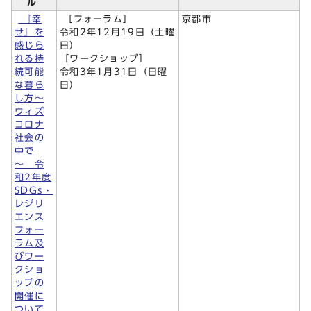
ル
『幸
［フォーラム］
京都市
せ』を
令和2年12月19日（土曜
感じら
日）
れる持
［ワークショップ］
続可能
令和3年1月31日（日曜
な暮ら
日）
し方～
ウィズ
コロナ
社会の
中で
～ 令
和2年度
SDGs・
レジリ
エンス
フォー
ラム及
びワー
クショ
ップの
開催に
ついて