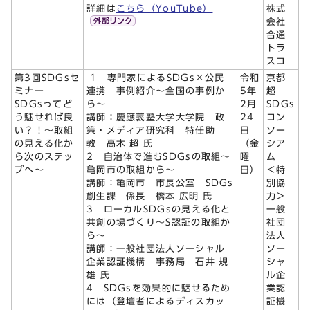
詳細は
こちら（YouTube）
株式
会社
合通
トラ
スコ
第3回SDGsセ
1 専門家によるSDGs×公民
令和
京都
ミナー
連携 事例紹介～全国の事例か
5年
超
SDGsってど
ら～
2月
SDGs
う魅せれば良
講師：慶應義塾大学大学院 政
24
コン
い？！～取組
策・メディア研究科 特任助
日
ソー
の見える化か
教 高木 超 氏
（金
シア
ら次のステッ
2 自治体で進むSDGsの取組～
曜
ム
プへ～
亀岡市の取組から～
日）
＜特
講師：亀岡市 市長公室 SDGs
別協
創生課 係長 橋本 広明 氏
力＞
3 ローカルSDGsの見える化と
一般
共創の場づくり～S認証の取組か
社団
ら～
法人
講師：一般社団法人ソーシャル
ソー
企業認証機構 事務局 石井 規
シャ
雄 氏
ル企
4 SDGsを効果的に魅せるため
業認
には（登壇者によるディスカッ
証機