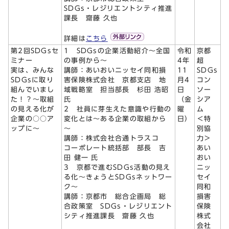
SDGs・レジリエントシティ推進
課長 齋藤 久也
詳細は
こちら
第2回SDGsセ
1 SDGsの企業活動紹介～全国
令和
京都
ミナー
の事例から～
4年
超
実は、みんな
講師：あいおいニッセイ同和損
11
SDGs
SDGsに取り
害保険株式会社 京都支店 地
月4
コン
組んでいまし
域戦略室 担当部長 杉田 浩昭
日
ソー
た！？～取組
氏
（金
シア
の見える化が
2 社員に芽生えた意識や行動の
曜
ム
企業の○○ア
変化とは～ある企業の取組から
日）
＜特
ップに～
～
別協
講師：株式会社合通トラスコ
力＞
コーポレート統括部 部長 吉
あい
田 健一 氏
おい
3 京都で進むSDGs活動の見え
ニッ
る化～きょうとSDGsネットワー
セイ
ク～
同和
講師：京都市 総合企画局 総
損害
合政策室 SDGs・レジリエント
保険
シティ推進課長 齋藤 久也
株式
会社