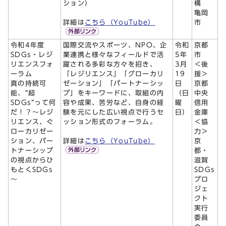
ション）
構
亀岡
詳細は
こちら（YouTube）
市
令和4年度
国際交流やスポーツ、NPO、企
令和
京都
SDGs・レジ
業連携と様々なフィールドで活
5年
市
リエンスフォ
躍される多彩な方々を招き、
3月
＜後
ーラム
「レジリエンス」「グローカリ
19
援＞
真の持続可
ゼーション」「パートナーシッ
日
京都
能、“超
プ」をキーワードに、取組の内
（日
中央
SDGs”って何
容や成果、苦労など、自身の経
曜
信用
だ！？～レジ
験を元にした広い視点で行うセ
日）
金庫
リエンス、ぐ
ッション形式のフォーラム。
＜協
ローカリゼー
力＞
ション、パー
詳細は
こちら（YouTube）
京
トナーシップ
都・
の視点からひ
滋賀
もとくSDGs
SDGs
～
プロ
ジェ
クト
実行
委員