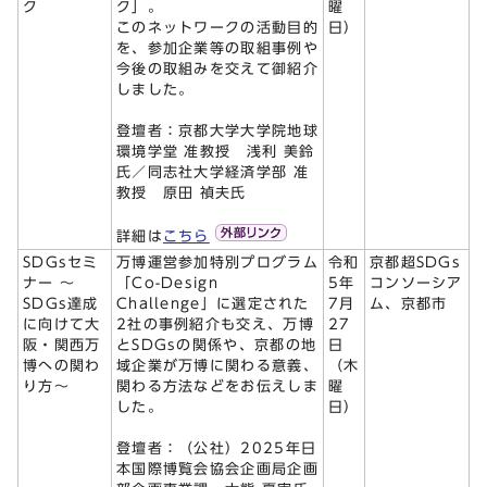
ク
ク」。
曜
このネットワークの活動目的
日）
を、参加企業等の取組事例や
今後の取組みを交えて御紹介
しました。
登壇者：京都大学大学院地球
環境学堂 准教授 浅利 美鈴
氏／同志社大学経済学部 准
教授 原田 禎夫氏
詳細は
こちら
SDGsセミ
万博運営参加特別プログラム
令和
京都超SDGs
ナー ～
「Co-Design
5年
コンソーシア
SDGs達成
Challenge」に選定された
7月
ム、京都市
に向けて大
2社の事例紹介も交え、万博
27
阪・関西万
とSDGsの関係や、京都の地
日
博への関わ
域企業が万博に関わる意義、
（木
り方～
関わる方法などをお伝えしま
曜
した。
日）
登壇者：（公社）2025年日
本国際博覧会協会企画局企画