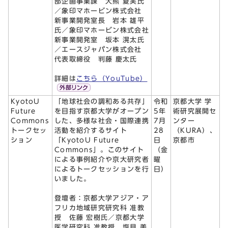
部企画事業課 大熊 夏実氏
／象印マホービン株式会社
新事業開発室長 岩本 雄平
氏／象印マホービン株式会社
新事業開発室 坂本 滉太氏
／エースジャパン株式会社
代表取締役 判藤 慶太氏
詳細は
こちら（YouTube）
KyotoU
「地球社会の調和ある共存」
令和
京都大学 学
Future
を目指す京都大学がオープン
5年
術研究展開セ
Commons
した、多様な社会・国際連携
7月
ンター
トークセッ
活動を紹介するサイト
28
（KURA）、
ション
「KyotoU Future
日
京都市
Commons」。このサイト
（金
による事例紹介や京大研究者
曜
によるトークセッションを行
日）
いました。
登壇者：京都大学アジア・ア
フリカ地域研究研究科 准教
授 佐藤 宏樹氏／京都大学
医学研究科 准教授 塩見 美