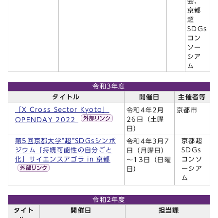
会、
京都
超
SDGs
コン
ソー
シア
ム
令和3年度
タイトル
開催日
主催者等
「X Cross Sector Kyoto」
令和4年2月
京都市
26日（土曜
OPENDAY 2022
日）
第5回京都大学“超”SDGsシンポ
京都超
令和4年3月7
ジウム「持続可能性の自分ごと
SDGs
日（月曜日）
化」サイエンスアゴラ in 京都
コンソ
～13日（日曜
ーシア
日）
ム
令和2年度
タイト
開催日
担当課