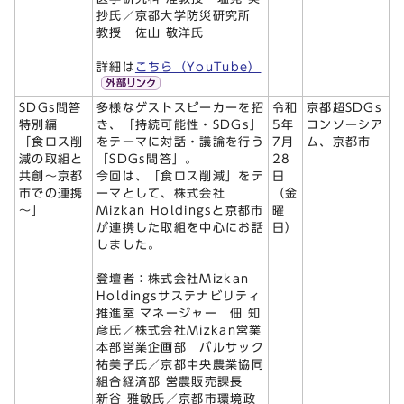
抄氏／京都大学防災研究所
教授 佐山 敬洋氏
詳細は
こちら（YouTube）
SDGs問答
多様なゲストスピーカーを招
令和
京都超SDGs
特別編
き、「持続可能性・SDGs」
5年
コンソーシア
「食ロス削
をテーマに対話・議論を行う
7月
ム、京都市
減の取組と
「SDGs問答」。
28
共創～京都
今回は、「食ロス削減」をテ
日
市での連携
ーマとして、株式会社
（金
～」
Mizkan Holdingsと京都市
曜
が連携した取組を中心にお話
日）
しました。
登壇者：株式会社Mizkan
Holdingsサステナビリティ
推進室 マネージャー 佃 知
彦氏／株式会社Mizkan営業
本部営業企画部 パルサック
祐美子氏／京都中央農業協同
組合経済部 営農販売課長
新谷 雅敏氏／京都市環境政