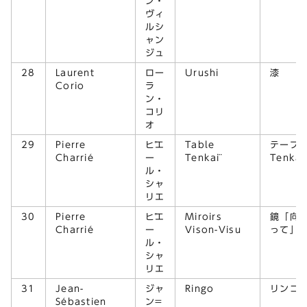
ン・
ヴィ
ルシ
ャン
ジュ
28
Laurent
ロー
Urushi
漆
Corio
ラ
ン・
コリ
オ
29
Pierre
ピエ
Table
テーブ
Charrié
ー
Tenkaï
Tenkaï
ル・
シャ
リエ
30
Pierre
ピエ
Miroirs
鏡「向
Charrié
ー
Vison-Visu
って」
ル・
シャ
リエ
31
Jean-
ジャ
Ringo
リンゴ
Sébastien
ン=