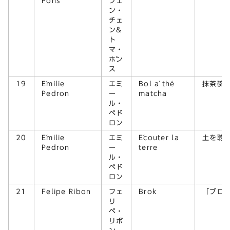
Pons
フェ
ン・
チェ
ン&
ト
マ・
ポン
ス
19
Émilie
エミ
Bol à thé
抹茶碗
Pedron
ー
matcha
ル・
ペド
ロン
20
Émilie
エミ
Écouter la
土を聴
Pedron
ー
terre
ル・
ペド
ロン
21
Felipe Ribon
フェ
Brok
「ブロ
リ
ペ・
リボ