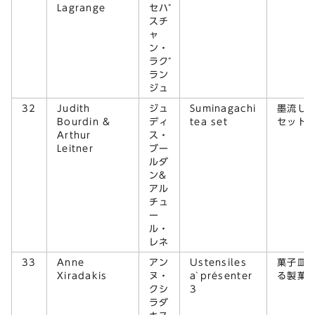
Lagrange
セバ
スチ
ャ
ン・
ラグ
ラン
ジュ
32
Judith
ジュ
Suminagachi
墨流し
Bourdin &
ディ
tea set
セット
Arthur
ス・
Leitner
ブー
ルダ
ン&
アル
チュ
ー
ル・
レネ
33
Anne
アン
Ustensiles
菓子皿
Xiradakis
ヌ・
à présenter
る製菓器
クシ
3
ラダ