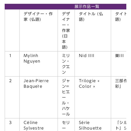
展示作品一覧
デザイナー・作
デザ
タイトル (仏
タイトル
家 (仏語)
イナ
語)
語)
ー・
作家
(日
本
語)
1
Mylinh
ミリ
Nid IIII
巣III
Nguyen
ン・
グエ
ン
2
Jean-Pierre
ジャ
Trilogie «
三部作
Baquère
ン=
Color »
彩」
ピエ
ー
ル・
バケ
ール
3
Céline
セリ
Série
「シル
Sylvestre
ー
Silhouette
ト」シリ