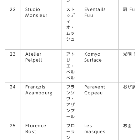
ン
22
Studio
スト
Éventails
扇 Fuu
Monsieur
ゥデ
Fuu
ィ
オ・
ムッ
シュ
ー
23
Atelier
アト
Komyo
光明 表
Pelpell
リ
Surface
エ・
ペル
ペル
24
François
フラ
Paravent
おが屑
Azambourg
ンソ
Copeau
ワ・
アザ
ンブ
ール
25
Florence
フロ
Les
お面
Bost
ーラ
masques
ン