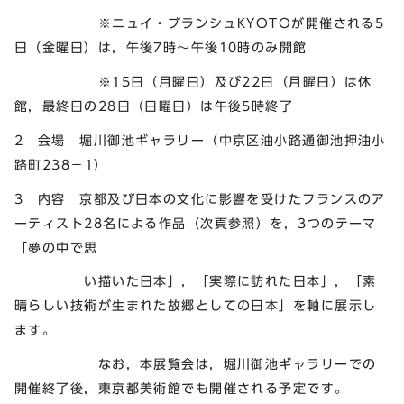
※ニュイ・ブランシュKYOTOが開催される5
日（金曜日）は，午後7時～午後10時のみ開館
※15日（月曜日）及び22日（月曜日）は休
館，最終日の28日（日曜日）は午後5時終了
2 会場 堀川御池ギャラリー（中京区油小路通御池押油小
路町238－1）
3 内容 京都及び日本の文化に影響を受けたフランスのア
ーティスト28名による作品（次頁参照）を，3つのテーマ
「夢の中で思
い描いた日本」，「実際に訪れた日本」，「素
晴らしい技術が生まれた故郷としての日本」を軸に展示し
ます。
なお，本展覧会は，堀川御池ギャラリーでの
開催終了後，東京都美術館でも開催される予定です。