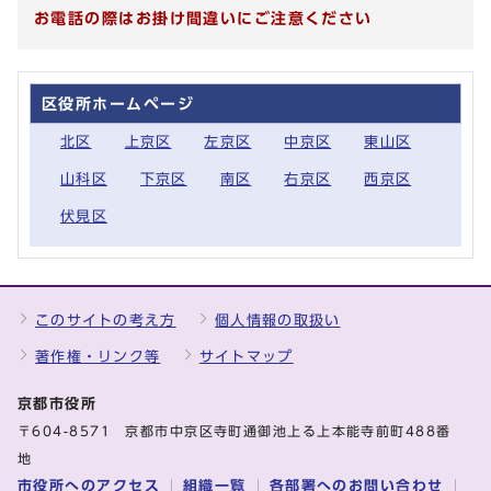
お電話の際はお掛け間違いにご注意ください
区役所ホームページ
北区
上京区
左京区
中京区
東山区
山科区
下京区
南区
右京区
西京区
伏見区
このサイトの考え方
個人情報の取扱い
著作権・リンク等
サイトマップ
京都市役所
〒604-8571 京都市中京区寺町通御池上る上本能寺前町488番
地
市役所へのアクセス
組織一覧
各部署へのお問い合わせ