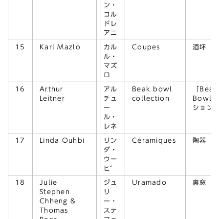
ン・
コル
ドレ
アニ
15
Karl Mazlo
カル
Coupes
酒坏
ル・
マズ
ロ
16
Arthur
アル
Beak bowl
「Beak
Leitner
チュ
collection
Bowl
ー
ション
ル・
レネ
17
Linda Ouhbi
リン
Céramiques
陶器
ダ・
ウー
ビ
18
Julie
ジュ
Uramado
裏窓
Stephen
リ
Chheng &
ー・
Thomas
ステ