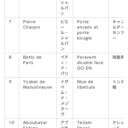
シャ
ルパ
ン
7
Pierre
ピエ
Porte
キャント
Charpin
ー
encens et
ルダー
ル・
porte
センスホ
シャ
bougie
ー
ルパ
ン
8
Betty de
ベテ
Paravent
両面屏風
Paris
ィ・
double face
ド・
GO.EN
パリ
9
Ysabel de
イザ
Mue de
トンボ
Maisonneuve
ベ
libellule
殻
ル・
ド・
メゾ
ヌー
ヴ
10
Aboubakar
アブ
Tellem
テレム