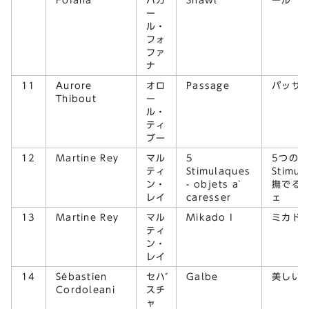
Fofana
バカ
Shawl
ール
ー
ル・
フォ
ファ
ナ
11
Aurore
オロ
Passage
パッサー
Thibout
ー
ル・
ティ
ブー
12
Martine Rey
マル
5
5つの
ティ
Stimulaques
Stimul
ン・
- objets à
撫でるオ
レイ
caresser
ェ
13
Martine Rey
マル
Mikado I
ミカド I
ティ
ン・
レイ
14
Sébastien
セバ
Galbe
美しい
Cordoleani
スチ
ャ