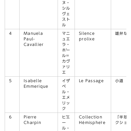
ヌ・
シル
ヴェ
スト
ル
4
Manuela
マニ
Silence
雄弁な
Paul-
ュエ
prolixe
Cavallier
ラ・
ポー
ル=
カヴ
ァリ
エ
5
Isabelle
イザ
Le Passage
小道
Emmerique
ベ
ル・
エメ
リッ
ク
6
Pierre
ピエ
Collection
「半球
Charpin
ー
Hémisphère
クショ
ル・