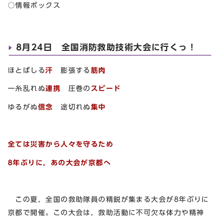
○情報ボックス
8月24日 全国消防救助技術大会に行くっ！
ほとばしる
汗
膨張する
筋肉
一糸乱れぬ
連携
圧巻の
スピード
ゆるがぬ
信念
途切れぬ
集中
全ては災害から人々を守るため
8年ぶりに，あの大会が京都へ
この夏，全国の救助隊員の精鋭が集まる大会が8年ぶりに
京都で開催。この大会は，救助活動に不可欠な体力や精神