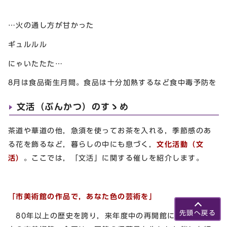
…火の通し方が甘かった
ギュルルル
にゃいたたた…
8月は食品衛生月間。食品は十分加熱するなど食中毒予防を
文活（ぶんかつ）のすゝめ
茶道や華道の他，急須を使ってお茶を入れる，季節感のあ
る花を飾るなど，暮らしの中にも息づく，
文化活動（文
活）
。ここでは，「文活」に関する催しを紹介します。
「市美術館の作品で，あなた色の芸術を」
先頭へ戻る
80年以上の歴史を誇り，来年度中の再開館に向けて整備