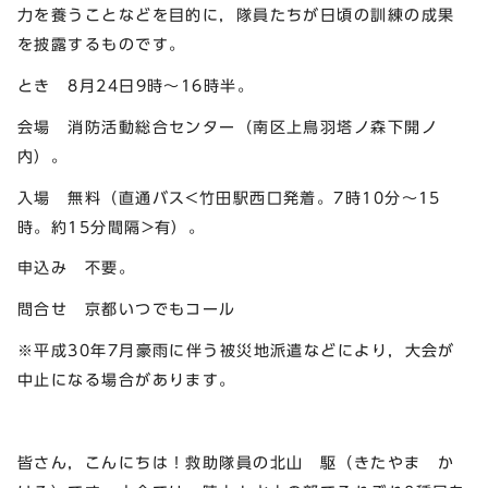
力を養うことなどを目的に，隊員たちが日頃の訓練の成果
を披露するものです。
とき 8月24日9時～16時半。
会場 消防活動総合センター（南区上鳥羽塔ノ森下開ノ
内）。
入場 無料（直通バス<竹田駅西口発着。7時10分～15
時。約15分間隔>有）。
申込み 不要。
問合せ 京都いつでもコール
※平成30年7月豪雨に伴う被災地派遣などにより，大会が
中止になる場合があります。
皆さん，こんにちは！救助隊員の北山 駆（きたやま か