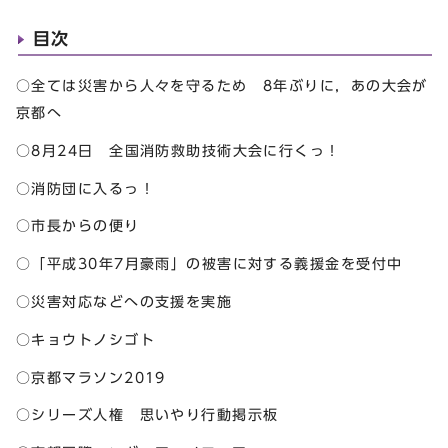
目次
○全ては災害から人々を守るため 8年ぶりに，あの大会が
京都へ
○8月24日 全国消防救助技術大会に行くっ！
○消防団に入るっ！
○市長からの便り
○「平成30年7月豪雨」の被害に対する義援金を受付中
○災害対応などへの支援を実施
○キョウトノシゴト
○京都マラソン2019
○シリーズ人権 思いやり行動掲示板