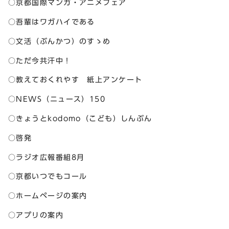
○京都国際マンガ・アニメフェア
○吾輩はワガハイである
○文活（ぶんかつ）のすゝめ
○ただ今共汗中！
○教えておくれやす 紙上アンケート
○NEWS（ニュース）150
○きょうとkodomo（こども）しんぶん
○啓発
○ラジオ広報番組8月
○京都いつでもコール
○ホームページの案内
○アプリの案内