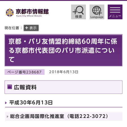
toggle
navigat
メニュー
現在位置：
表示
京都・パリ友情盟約締結60周年に係
る京都市代表団のパリ市派遣につい
て
2018年6月13日
ページ番号238687
広報資料
平成30年6月13日
総合企画局国際化推進室（電話222-3072）