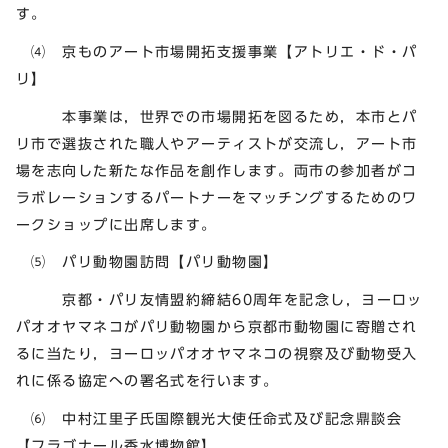
す。
⑷ 京ものアート市場開拓支援事業【アトリエ・ド・パ
リ】
本事業は，世界での市場開拓を図るため，本市とパ
リ市で選抜された職人やアーティストが交流し，アート市
場を志向した新たな作品を創作します。両市の参加者がコ
ラボレーションするパートナーをマッチングするためのワ
ークショップに出席します。
⑸ パリ動物園訪問【パリ動物園】
京都・パリ友情盟約締結60周年を記念し，ヨーロッ
パオオヤマネコがパリ動物園から京都市動物園に寄贈され
るに当たり，ヨーロッパオオヤマネコの視察及び動物受入
れに係る協定への署名式を行います。
⑹ 中村江里子氏国際観光大使任命式及び記念鼎談会
【フラゴナール香水博物館】