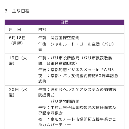
3 主な日程
日程
月 日
内容
6月18日
午前 関西国際空港発
（月曜）
午後 シャルル・ド・ゴール空港（パリ）
着
19日（火
午前：パリ市役所訪問（パリ市長表敬訪
曜）
問，政策合意調印式）
午後：京都知恵ビジネスメッセin PARIS
夜 ：京都・パリ友情盟約締結60周年記念
式典
20日（水
午前：洛和会ヘルスケアシステムの姉妹病
曜）
院提携式
パリ動物園訪問
午後：中村江里子氏国際観光大使任命式及
び記念鼎談会
夜 ：京ものアート市場開拓支援事業ウェ
ルカムパーティー