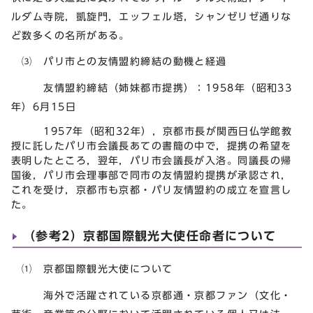
ルダム寺院，凱旋門，エッフェル塔，シャンゼリゼ通りな
ど数多くの名所がある。
⑶ パリ市との友情盟約締結の動機と経過
友情盟約締結（姉妹都市提携）：1958年（昭和33
年）6月15日
1957年（昭和32年），京都市長が関西日仏学館教
授に託したパリ市会議長あての書簡の中で，提携の希望を
表明したところ，翌年，パリ市会議長が入洛。同議長の帰
国後，パリ市会理事部で同市の友情盟約提携が承認され，
これを受け，京都市も京都・パリ友情盟約の成立を宣言し
た。
（参考2）京都国際観光大使任命者について
⑴ 京都国際観光大使について
海外で活躍されている京都通・京都ファン（文化・