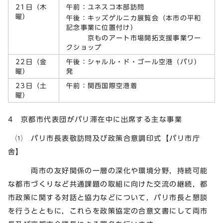
21日（木
午前：ユネスコ本部訪問
曜）
午後：キッズゲルニカ展覧会（本市の平和
記念事業に位置付け）
京ものアート市場開拓支援事業ワー
クショップ
22日（金
午後：シャルル・ド・ゴール空港（パリ）
曜）
発
23日（土
午前：関西国際空港着
曜）
4 京都市代表団がパリ滞在中に出席する主な事業
⑴ パリ市長表敬訪問及び政策合意調印式【パリ市庁
舎】
両市の友好関係の一層の深化や環境分野，持続可能
な都市づくりなど共通課題の取組に向けた交流の継続，都
市政策に関する対話と協力などについて，パリ市長と懇談
を行うとともに，これらを政策協定の合意文書にして両市