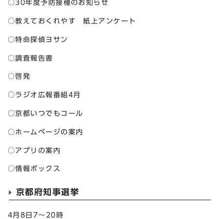
○30年度予防接種のお知らせ
○教えておくれやす 紙上アンケート
○特命探偵ヨサン
○調査報告書
○啓発
○ラジオ広報番組4月
○京都いつでもコール
○ホームページの案内
○アプリの案内
○情報ボックス
京都府知事選挙
4月8日7～20時