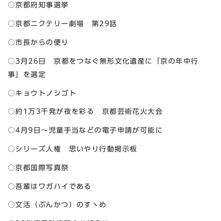
○京都府知事選挙
○京都ニクテリー劇場 第29話
○市長からの便り
○3月26日 京都をつなぐ無形文化遺産に「京の年中行
事」を選定
○キョウトノシゴト
○約1万3千発が夜を彩る 京都芸術花火大会
○4月9日～児童手当などの電子申請が可能に
○シリーズ人権 思いやり行動掲示板
○京都国際写真祭
○吾輩はワガハイである
○文活（ぶんかつ）のすヽめ