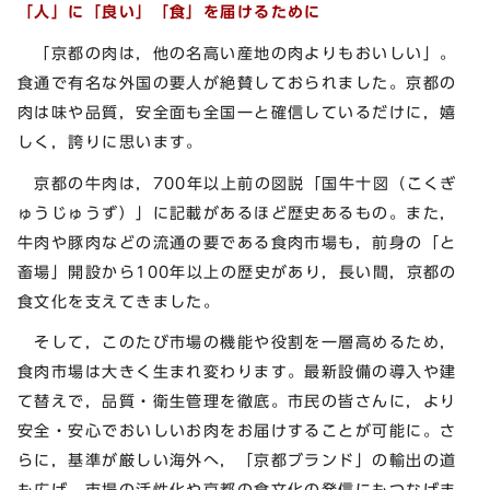
「人」に「良い」「食」を届けるために
「京都の肉は，他の名高い産地の肉よりもおいしい」。
食通で有名な外国の要人が絶賛しておられました。京都の
肉は味や品質，安全面も全国一と確信しているだけに，嬉
しく，誇りに思います。
京都の牛肉は，700年以上前の図説「国牛十図（こくぎ
ゅうじゅうず）」に記載があるほど歴史あるもの。また，
牛肉や豚肉などの流通の要である食肉市場も，前身の「と
畜場」開設から100年以上の歴史があり，長い間，京都の
食文化を支えてきました。
そして，このたび市場の機能や役割を一層高めるため，
食肉市場は大きく生まれ変わります。最新設備の導入や建
て替えで，品質・衛生管理を徹底。市民の皆さんに，より
安全・安心でおいしいお肉をお届けすることが可能に。さ
らに，基準が厳しい海外へ，「京都ブランド」の輸出の道
も広げ，市場の活性化や京都の食文化の発信にもつなげま