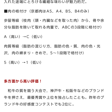
入れた途端にとろける繊細な味わいが魅力的だ。
■肉の格付け（京都肉はA5，A4，B5，B4のみ）
歩留等級（枝肉（頭・内臓などを取った肉）から，骨や余
分な脂肪を除いて取れる肉量で，ABCの3段階に格付け）
A（高い）→C（低い）
肉質等級（脂肪の混じり方，脂肪の色・質，肉の色・光
沢，肉の締まり・きめで，5～1段階で格付け）
5（高い）→1（低い）
多方面から高い評価！
和牛の質を競う大会で，神戸牛・松阪牛などのブランド
牛を押さえ，最優秀賞や上位を独占したことも。昨年のブ
ランド牛の好感度コンテストでも2位に。