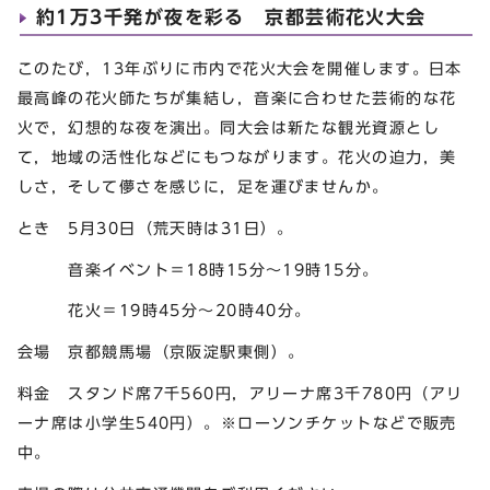
約1万3千発が夜を彩る 京都芸術花火大会
このたび，13年ぶりに市内で花火大会を開催します。日本
最高峰の花火師たちが集結し，音楽に合わせた芸術的な花
火で，幻想的な夜を演出。同大会は新たな観光資源とし
て，地域の活性化などにもつながります。花火の迫力，美
しさ，そして儚さを感じに，足を運びませんか。
とき 5月30日（荒天時は31日）。
音楽イベント＝18時15分～19時15分。
花火＝19時45分～20時40分。
会場 京都競馬場（京阪淀駅東側）。
料金 スタンド席7千560円，アリーナ席3千780円（アリ
ーナ席は小学生540円）。※ローソンチケットなどで販売
中。