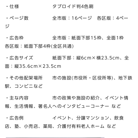
・仕様 タブロイド判4色刷
・ページ数 全市版：16ページ 各区版：4ペー
ジ
・広告枠 全市版：紙面下部15枠、全面1枠
各区版：紙面下部4枠(全区共通)
・広告サイズ 紙面下部：縦6cm×横23.5cm、全
面：縦35.6cm×23.5cm
・その他配架場所 市の施設(市役所・区役所等)、地下鉄
駅、コンビニなど
・主な内容 市の政策や施設の紹介、イベント情
報、生活情報、著名人へのインタビューコーナー など
・広告例 イベント、分譲マンション、飲食
店、塾、小売店、薬局、介護付有料老人ホーム など