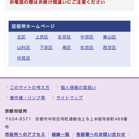
お電話の際はお掛け間違いにご注意ください
区役所ホームページ
北区
上京区
左京区
中京区
東山区
山科区
下京区
南区
右京区
西京区
伏見区
このサイトの考え方
個人情報の取扱い
著作権・リンク等
サイトマップ
京都市役所
〒604-8571 京都市中京区寺町通御池上る上本能寺前町488番
地
市役所へのアクセス
組織一覧
各部署へのお問い合わせ