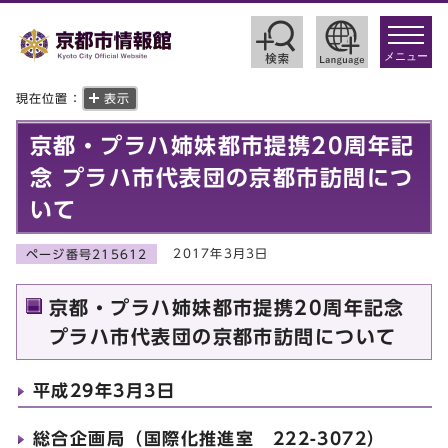
toggle
navigat
メニュー
現在位置：
表示
京都・プラハ姉妹都市提携20周年記
念 プラハ市代表団の京都市訪問につ
いて
2017年3月3日
ページ番号215612
京都・プラハ姉妹都市提携20周年記念
プラハ市代表団の京都市訪問について
平成29年3月3日
総合企画局（国際化推進室 222-3072）