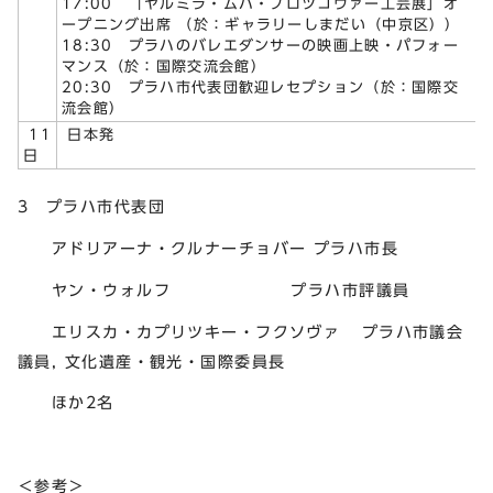
17:00 「ヤルミラ・ムハ・プロツコヴァー工芸展」オ
ープニング出席 （於：ギャラリーしまだい（中京区））
18:30 プラハのバレエダンサーの映画上映・パフォー
マンス（於：国際交流会館）
20:30 プラハ市代表団歓迎レセプション（於：国際交
流会館）
11
日本発
日
3 プラハ市代表団
アドリアーナ・クルナーチョバー プラハ市長
ヤン・ウォルフ プラハ市評議員
エリスカ・カプリツキー・フクソヴァ プラハ市議会
議員, 文化遺産・観光・国際委員長
ほか2名
＜参考＞