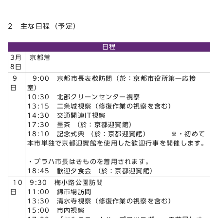
2 主な日程（予定）
日程
3月
京都着
8日
9
9:00 京都市長表敬訪問（於：京都市役所第一応接
日
室）
10:30 北部クリーンセンター視察
13:15 二条城視察（修復作業の視察を含む）
14:30 交通関連IT視察
17:30 呈茶 （於：京都迎賓館）
18:10 記念式典 （於：京都迎賓館） ※・初めて
本市単独で京都迎賓館を使用した歓迎行事を開催します。
・プラハ市長はきものを着用されます。
18:45 歓迎夕食会 （於：京都迎賓館）
10
9:30 梅小路公園訪問
日
11:00 錦市場訪問
13:30 清水寺視察（修復作業の視察を含む）
15:00 市内視察