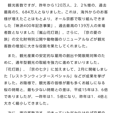
観光客数ですが，昨年から120万人，2．2％増の，過去
最高の5，684万人となりました。これは，海外からのお客
様が増えたことはもとより，オール京都で取り組んできま
した「琳派400年記念事業」，過去最高の139万人の来場
者数となりました「嵐山花灯路」，さらに，「京の夏の
旅」の文化財特別公開や動物園のリニューアルなどが観光
客数の増加に大きな役割を果たしてくれました。
また，観光産業の安定的な雇用の創出や閑散期対策のた
めに，通年型観光の取組を強力に進めてまいりました。
「花灯路」，「京の七夕」に加えまして，2月に開催しまし
た「レストランウィンタースペシャル」などが成果を挙げ
ました。お陰様で，観光客の皆様が最も多くお越しになる
桜の時期と，最も少ない時期との差は，平成15年は3．6倍
でありましたが，一昨年は1．5倍になり，昨年は1．4倍と
大きく縮小してきました。
次に，宿泊客数です。泊まっていただかなければ京都の