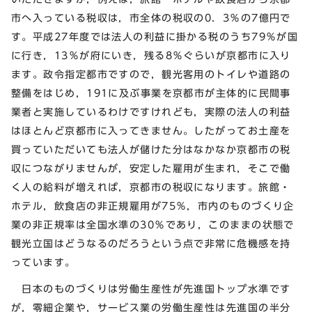
市へ入っている税収は，市全体の税収の0．3％の7億円で
す。平成27年度では法人の利益に掛かる税のうち79％が国
に行き，13％が府にいき，残る8％ぐらいが京都市に入り
ます。政令指定都市ですので，観光客用のトイレや道路の
整備をはじめ，191に及ぶ事業を京都市が主体的に民間事
業者と実施しているわけですけれども，実際の法人の利益
はほとんど京都市に入ってきません。したがってお土産を
買っていただいても法人が儲けた分はなかなか京都市の税
収につながりませんが，安定した雇用が生まれ，そこで働
く人の給料が増えれば，京都市の税収になります。旅館・
ホテル，飲食店の非正規雇用が75％，市内のものづくり企
業の非正規率は全国水準の30％であり，このままの状態で
観光立国はどうなるのだろうという点で非常に危機感を持
っています。
日本のものづくりは労働生産性が先進国トップ水準です
が，零細企業や，サービス業の労働生産性は先進国の半分