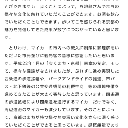
とができますし，歩くことによって，お地蔵さんやまちの
様々な文化に触れていただくことができます。お酒も飲ん
でいただくこともできます。歩いてこそ感じられる京都の
魅力を発信してきた成果が数字につながっていると思いま
す。
とりわけ，マイカーの市内への流入抑制策に御理解をい
ただいた市民並びに観光客の皆様に感謝したいと思いま
す。平成22年1月の「歩くまち・京都」憲章の制定，そし
て，様々な議論がなされましたが，ぶれずに進め実現した
四条通の歩道拡幅や，パークアンドライドの推進，市バ
ス・地下鉄等の公共交通機関の利便性向上等の環境整備を
進めてきたことが大きく寄与したと思っています。四条通
の歩道拡幅により四条通を通行するマイカーだけでなく，
周辺道路のマイカーも減少しています。そのことによっ
て，京都のまちが持つ様々な奥深い文化をさらに深く感じ
ていただくことができると思っています。感慨無量であり