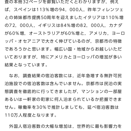
査の本冊32ページを御覧いただくとわかりますが，例え
ば，スペインは113％増の94，000人，昨年フィレンツェ
との姉妹都市提携50周年を迎えましたイタリアは110％増
の72，000人，イギリスは84％増の82，000人，カナダ
が60％増，オーストラリアが60％増と，アメリカ，ヨーロ
ッパ・オセアニアで大きく伸びているのが，京都市の特徴
であろうかと思います。幅広い国・地域からお越しいただ
いておりますが，特にアメリカとヨーロッパの増加が多い
結果となっています。
なお，調査結果の宿泊客数には，近年急増する無許可民
泊施設での宿泊客数は含んでいません。京都市は民泊の実
態調査を徹底的に行ってきましたが，マンションの一部屋
あるいは一軒家の町家に何人泊まられているか把握できま
せん。稼働率を30％で推計しましても，延べ宿泊客数は
110万人程度となります。
外国人宿泊客数の大幅な増加は，世界的に最も影響力を