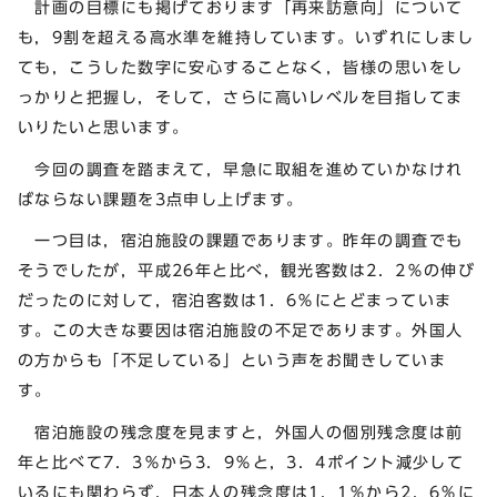
計画の目標にも掲げております「再来訪意向」について
も，9割を超える高水準を維持しています。いずれにしまし
ても，こうした数字に安心することなく，皆様の思いをし
っかりと把握し，そして，さらに高いレベルを目指してま
いりたいと思います。
今回の調査を踏まえて，早急に取組を進めていかなけれ
ばならない課題を3点申し上げます。
一つ目は，宿泊施設の課題であります。昨年の調査でも
そうでしたが，平成26年と比べ，観光客数は2．2％の伸び
だったのに対して，宿泊客数は1．6％にとどまっていま
す。この大きな要因は宿泊施設の不足であります。外国人
の方からも「不足している」という声をお聞きしていま
す。
宿泊施設の残念度を見ますと，外国人の個別残念度は前
年と比べて7．3％から3．9％と，3．4ポイント減少して
いるにも関わらず，日本人の残念度は1．1％から2．6％に