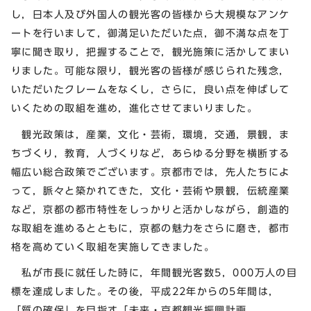
し，日本人及び外国人の観光客の皆様から大規模なアンケ
ートを行いまして，御満足いただいた点，御不満な点を丁
寧に聞き取り，把握することで，観光施策に活かしてまい
りました。可能な限り，観光客の皆様が感じられた残念，
いただいたクレームをなくし，さらに，良い点を伸ばして
いくための取組を進め，進化させてまいりました。
観光政策は，産業，文化・芸術，環境，交通，景観，ま
ちづくり，教育，人づくりなど，あらゆる分野を横断する
幅広い総合政策でございます。京都市では，先人たちによ
って，脈々と築かれてきた，文化・芸術や景観，伝統産業
など，京都の都市特性をしっかりと活かしながら，創造的
な取組を進めるとともに，京都の魅力をさらに磨き，都市
格を高めていく取組を実施してきました。
私が市長に就任した時に，年間観光客数5，000万人の目
標を達成しました。その後，平成22年からの5年間は，
「質の確保」を目指す「未来・京都観光振興計画