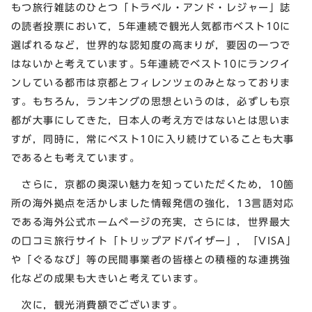
もつ旅行雑誌のひとつ「トラベル・アンド・レジャー」誌
の読者投票において，5年連続で観光人気都市ベスト10に
選ばれるなど，世界的な認知度の高まりが，要因の一つで
はないかと考えています。5年連続でベスト10にランクイ
ンしている都市は京都とフィレンツェのみとなっておりま
す。もちろん，ランキングの思想というのは，必ずしも京
都が大事にしてきた，日本人の考え方ではないとは思いま
すが，同時に，常にベスト10に入り続けていることも大事
であるとも考えています。
さらに，京都の奥深い魅力を知っていただくため，10箇
所の海外拠点を活かしました情報発信の強化，13言語対応
である海外公式ホームページの充実，さらには，世界最大
の口コミ旅行サイト「トリップアドバイザー」，「VISA」
や「ぐるなび」等の民間事業者の皆様との積極的な連携強
化などの成果も大きいと考えています。
次に，観光消費額でございます。