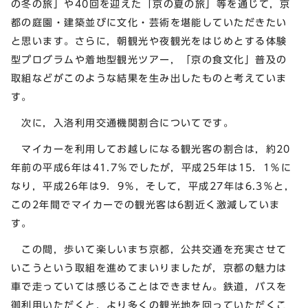
の冬の旅」や40回を迎えた「京の夏の旅」等を通じて，京
都の庭園・建築並びに文化・芸術を堪能していただきたい
と思います。さらに，朝観光や夜観光をはじめとする体験
型プログラムや着地型観光ツアー，「京の食文化」普及の
取組などがこのような結果を生み出したものと考えていま
す。
次に，入洛利用交通機関割合についてです。
マイカーを利用してお越しになる観光客の割合は，約20
年前の平成6年は41.7％でしたが，平成25年は15．1％に
なり，平成26年は9．9％，そして，平成27年は6.3％と，
この2年間でマイカーでの観光客は6割近く激減していま
す。
この間，歩いて楽しいまち京都，公共交通を充実させて
いこうという取組を進めてまいりましたが，京都の魅力は
車で走っていては感じることはできません。鉄道，バスを
御利用いただくと，より多くの観光地を回っていただくこ