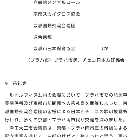
立命館メンネルコール
京都スカイクロス協会
京都国際交流合唱団
連合京都
京都市日本保育協会 ほか
（プラハ市）プラハ市民，チェコ日本友好協会
9 答礼宴
ルドルフィヌム内の会場において，プラハ市での記念事
業関係者及び京都市訪問団への答礼宴を開催しました。京
都国際交流合唱団の皆様による日本とチェコの歌の披露も
行われ，多くの京都・プラハ両市民が交流を深めました。
津田大三市会議長は「京都・プラハ両市民の皆様による
記念事業を通じて，友好の絆がより強まったと思う。両市