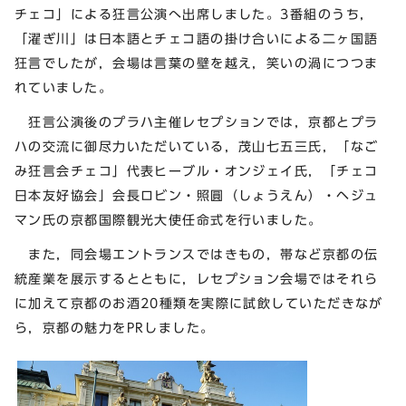
チェコ」による狂言公演へ出席しました。3番組のうち，
「濯ぎ川」は日本語とチェコ語の掛け合いによる二ヶ国語
狂言でしたが，会場は言葉の壁を越え，笑いの渦につつま
れていました。
狂言公演後のプラハ主催レセプションでは，京都とプラ
ハの交流に御尽力いただいている，茂山七五三氏，「なご
み狂言会チェコ」代表ヒーブル・オンジェイ氏，「チェコ
日本友好協会」会長ロビン・照圓（しょうえん）・ヘジュ
マン氏の京都国際観光大使任命式を行いました。
また，同会場エントランスではきもの，帯など京都の伝
統産業を展示するとともに，レセプション会場ではそれら
に加えて京都のお酒20種類を実際に試飲していただきなが
ら，京都の魅力をPRしました。