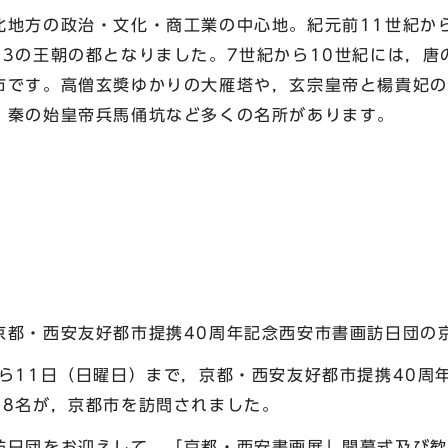
地方の政治・文化・商工業の中心地。紀元前11世紀から
13の王朝の都となりました。7世紀から10世紀には，唐
市です。高僧玄奬ゆかりの大雁塔や，玄宗皇帝と楊貴妃の
，秦の始皇帝兵馬俑坑など多くの名所があります。
提携40周年記念西安市書画訪日団の京都
ら11日（日曜日）まで，京都・西安友好都市提携40周
18名が，京都市を訪問されました。
日団をお迎えして，「京都・西安書画展」開幕式及び歓