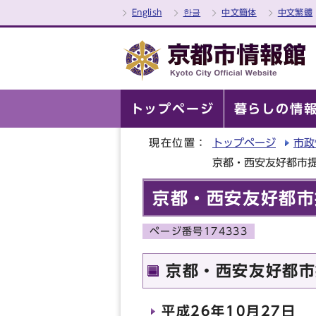
English
한글
中文簡体
中文繁體
トップページ
暮らしの情
現在位置：
トップページ
市政
京都・西安友好都市提
京都・西安友好都市
ページ番号174333
京都・西安友好都市
平成26年10月27日