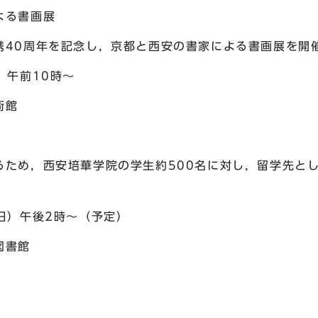
よる書画展
0周年を記念し，京都と西安の書家による書画展を開
）午前10時～
術館
め，西安培華学院の学生約500名に対し，留学先とし
）午後2時～（予定）
図書館