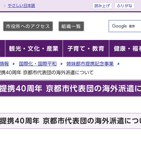
やさしい日本語
読み上げ
ふりがな
市役所へのアクセス
組織一覧
報
観光・文化・産業
子育て・教育
健康・福
情報
国際化・国際平和
姉妹都市提携記念事業
携40周年 京都市代表団の海外派遣について
提携40周年 京都市代表団の海外派遣
提携40周年 京都市代表団の海外派遣につ