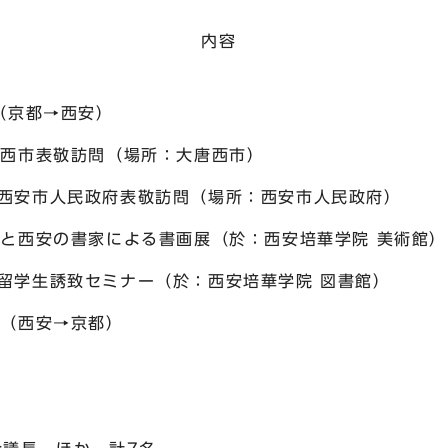
日 
火曜日) 移動（京都→西
 大唐西市表敬訪問（場所：大唐西
敬訪問（場所：西安市人民政府）
西安の書家による書画展（於：西安培華学院 美術
ー（於：西安培華学院 図書館）
曜日) 移動（西安→