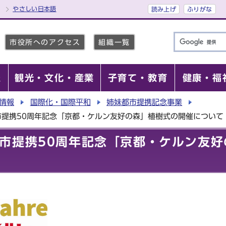
やさしい日本語
読み上げ
ふりがな
市役所へのアクセス
組織一覧
報
観光・文化・産業
子育て・教育
健康・福
情報
国際化・国際平和
姉妹都市提携記念事業
市提携50周年記念「京都・ケルン友好の森」植樹式の開催について
市提携50周年記念「京都・ケルン友好