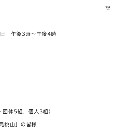
記
日 午後3時～午後4時
・団体5組，個人3組）
見桃山」の皆様