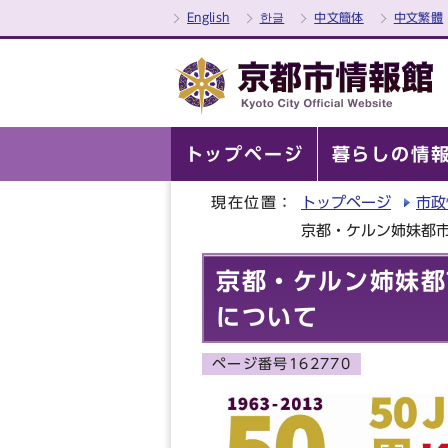
English
한글
中文簡体
中文繁體
トップページ
暮らしの情
現在位置：
トップページ
市政
京都・ケルン姉妹都
京都・ケルン姉妹都
について
ページ番号162770