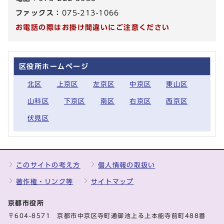
ファックス：
075-213-1066
お電話の際はお掛け間違いにご注意ください
区役所ホームページ
北区
上京区
左京区
中京区
東山区
山科区
下京区
南区
右京区
西京区
伏見区
このサイトの考え方
個人情報の取扱い
著作権・リンク等
サイトマップ
京都市役所
〒604-8571 京都市中京区寺町通御池上る上本能寺前町488番