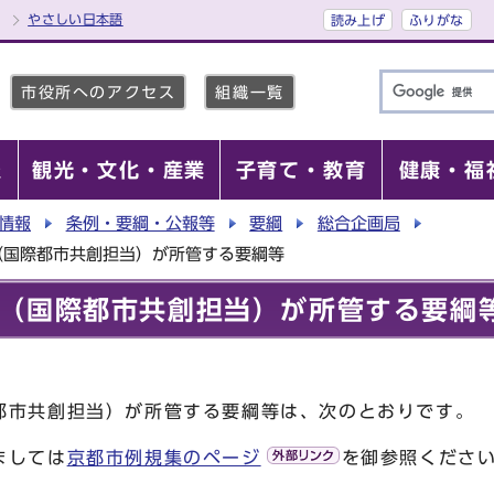
やさしい日本語
読み上げ
ふりがな
市役所へのアクセス
組織一覧
報
観光・文化・産業
子育て・教育
健康・福
情報
条例・要綱・公報等
要綱
総合企画局
（国際都市共創担当）が所管する要綱等
（国際都市共創担当）が所管する要綱
都市共創担当）が所管する要綱等は、次のとおりです。
ましては
京都市例規集のページ
を御参照くださ