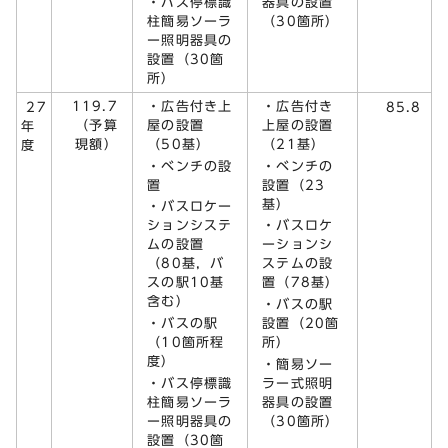
・バス停標識
器具の設置
柱簡易ソーラ
（30箇所）
ー照明器具の
設置（30箇
所）
119.7
・広告付き上
・広告付き
27
85.8
（予算
屋の設置
上屋の設置
年
現額）
（50基）
（21基）
度
・ベンチの設
・ベンチの
置
設置（23
基）
・バスロケー
ションシステ
・バスロケ
ムの設置
ーションシ
（80基，バ
ステムの設
スの駅10基
置（78基）
含む）
・バスの駅
・バスの駅
設置（20箇
（10箇所程
所）
度）
・簡易ソー
・バス停標識
ラー式照明
柱簡易ソーラ
器具の設置
ー照明器具の
（30箇所）
設置（30箇