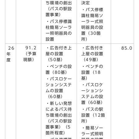
ち環境の創出
決定
（バスの駅設
・バス停標
置事業）
識柱簡易ソ
・バス停標識
ーラー式照
柱簡易ソーラ
明器具の設
ー照明器具の
置（30箇
設置
所）
91.2
・広告付き上
・広告付き
26
85.0
（予算
屋の設置
上屋の設置
年
現額）
（50基）
（49基）
度
・ベンチの設
・ベンチの
置（80基）
設置（18
基）
・バスロケー
ションシステ
・バスロケ
ムの設置
ーションシ
（60基）
ステムの設
置（60基）
・新しい発想
によるバス待
・バスの駅
ち環境の創出
設置（12箇
（バスの駅設
所）
置事業）（5
・簡易ソー
箇所程度）
ラー式照明