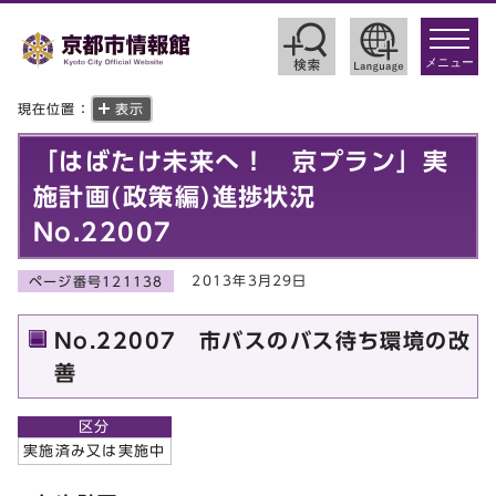
toggle
navigat
メニュー
現在位置：
表示
「はばたけ未来へ！ 京プラン」実
施計画(政策編)進捗状況
No.22007
2013年3月29日
ページ番号121138
No.22007 市バスのバス待ち環境の改
善
区分
実施済み又は実施中