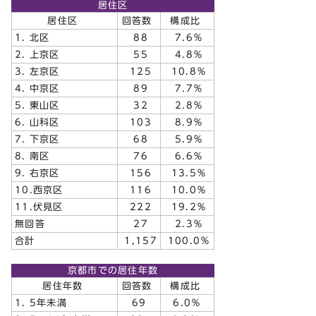
居住区
居住区
回答数
構成比
1. 北区
88
7.6％
2. 上京区
55
4.8％
3. 左京区
125
10.8％
4. 中京区
89
7.7％
5. 東山区
32
2.8％
6. 山科区
103
8.9％
7. 下京区
68
5.9％
8. 南区
76
6.6％
9. 右京区
156
13.5％
10.西京区
116
10.0％
11.伏見区
222
19.2％
無回答
27
2.3％
合計
1,157
100.0％
京都市での居住年数
居住年数
回答数
構成比
1. 5年未満
69
6.0％