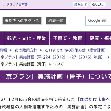
やさしい日本語
読み上げ
ふりがな
市役所へのアクセス
組織一覧
報
観光・文化・産業
子育て・教育
健康・福
情報
市の政策方針
これまでの市の政策方針（総合計画）
京プラン」実施計画（平成24（2012）～27（2015）年度）
 京プラン」実施計画（骨子）について
 京プラン」実施計画（骨子）につい
2年12月に市会の議決を得て策定した「
はばたけ未来へ
行政経営の大綱を推進するための「実施計画」の策定に取