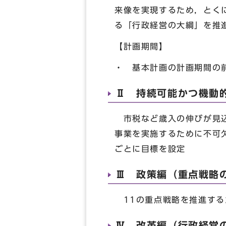
来像を実現するため，とく
る「行政経営の大綱」を推
【計画期間】
・ 基本計画の計画期間の前
Ⅱ 持続可能かつ機動
市税など歳入の伸びが見込
事業を実施するために不可
ごとに目標を設定
Ⅲ 政策編（重点戦略
11の重点戦略を推進する
Ⅳ 改革編（行政経営