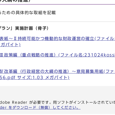
ための具体的な取組を記載
プラン」実施計画（骨子）
紙～Ⅱ持続可能かつ機動的な財政運営の確立(ファイル名:23
 メガバイト)
策編（重点戦略の推進）(ファイル名:231024kossiP1
Ⅳ改革編（行政経営の大綱の推進）～意見募集用紙(ファ
-56.pdf サイズ:1.03 メガバイト)
dobe Reader が必要です。同ソフトがインストールされて
eader をダウンロード（無償）してください。