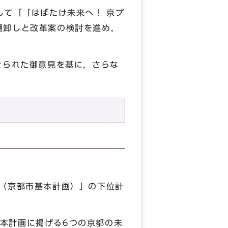
て「「はばたけ未来へ！ 京プ
棚卸しと改革案の検討を進め，
せられた御意見を基に，さらな
（京都市基本計画）」の下位計
本計画に掲げる6つの京都の未