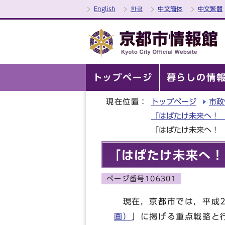
English
한글
中文簡体
中文繁體
トップページ
暮らしの情
現在位置：
トップページ
市政
「はばたけ未来へ！ 
「はばたけ未来へ！
「はばたけ未来へ！
ページ番号106301
現在，京都市では，平成2
画）
」に掲げる重点戦略と