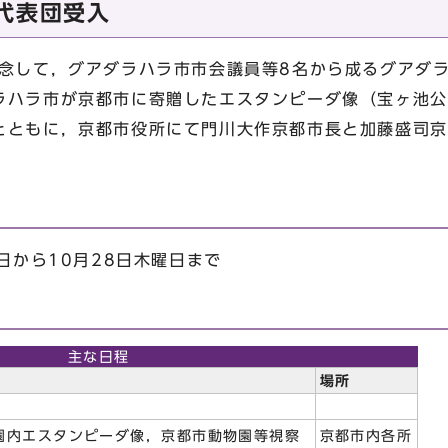
代表団受入
念して，グアダラハラ市市会議員等8名から成るグアダ
ラハラ市が京都市に寄贈したエスタンピーダ像（宝ヶ池公
とともに，京都市役所にて門川大作京都市長と加藤盛司京
日から10月28日木曜日まで
主な日程
場所
園内エスタンピーダ像，京都市動物園等視察
京都市内各所