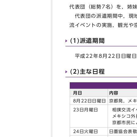
代表団（総勢7名）を，姉
代表団の派遣期間中，現地
流イベントの実施，観光や
(1)派遣期間
平成22年8月22日日曜日
(2)主な日程
月日
内容
8月22日日曜日
京都発，メ
相撲交流イ
23日月曜日
メキシコ外
京都市民に
24日火曜日
日墨協会表