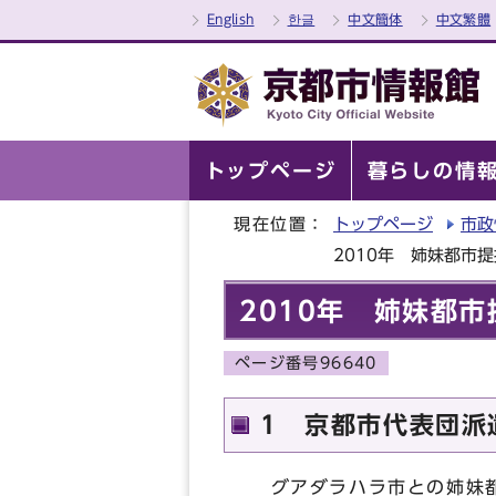
English
한글
中文簡体
中文繁體
トップページ
暮らしの情
現在位置：
トップページ
市政
2010年 姉妹都市
2010年 姉妹都市
ページ番号96640
1 京都市代表団派
グアダラハラ市との姉妹都