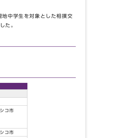
現地中学生を対象とした相撲交
した。
所
キシコ市
キシコ市