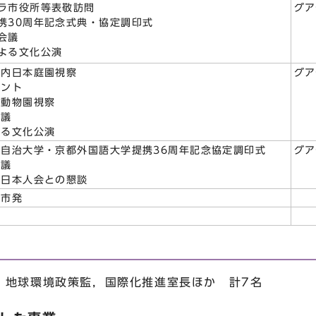
ラ市役所等表敬訪問
グ
携30周年記念式典・協定調印式
会議
よる文化公演
園内日本庭園視察
グ
ベント
ラ動物園視察
会議
よる文化公演
自治大学・京都外国語大学提携36周年記念協定調印式
グ
会議
ラ日本人会との懇談
ラ市発
地球環境政策監，国際化推進室長ほか 計7名