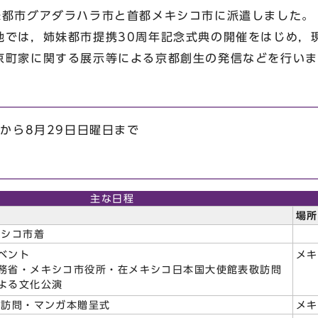
妹都市グアダラハラ市と首都メキシコ市に派遣しました。
では，姉妹都市提携30周年記念式典の開催をはじめ，
京町家に関する展示等による京都創生の発信などを行いま
から8月29日日曜日まで
主な日程
場
キシコ市着
ベント
メ
務省・メキシコ市役所・在メキシコ日本国大使館表敬訪問
よる文化公演
敬訪問・マンガ本贈呈式
メ