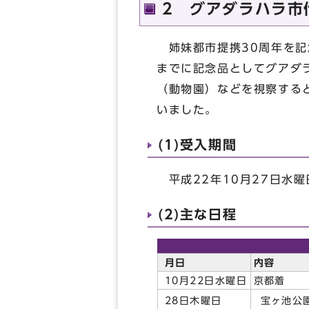
2 グアダラハラ市
姉妹都市提携30周年を記
までに記念品としてグアダ
（動物園）などを視察する
いました。
(1)受入期間
平成22年10月27日水曜
(2)主な日程
月日
内容
10月22日水曜日
京都着
宝ヶ池公
28日木曜日