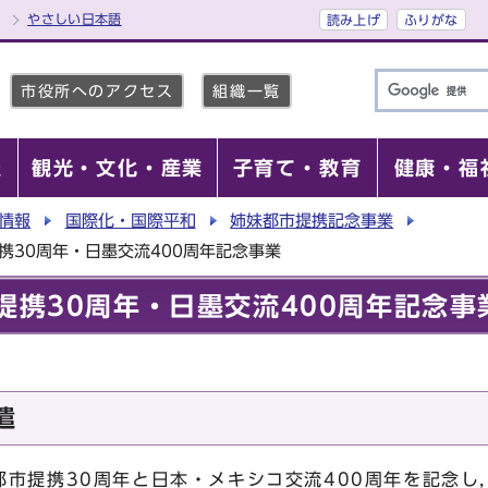
やさしい日本語
読み上げ
ふりがな
市役所へのアクセス
組織一覧
報
観光・文化・産業
子育て・教育
健康・福
情報
国際化・国際平和
姉妹都市提携記念事業
提携30周年・日墨交流400周年記念事業
提携30周年・日墨交流400周年記念事
遣
市提携30周年と日本・メキシコ交流400周年を記念し