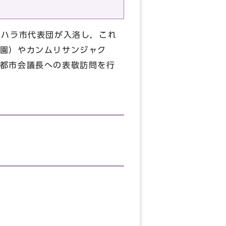
ラハラ市代表団が入洛し，これ
園）やカンムリサンジャク
都市会議長への表敬訪問を行