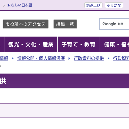
やさしい日本語
読み上げ
ふりがな
市役所へのアクセス
組織一覧
報
観光・文化・産業
子育て・教育
健康・福
情報
情報公開・個人情報保護
行政資料の提供
行政資
供
供