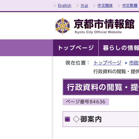
English
한글
中文簡体
中文繁體
トップページ
暮らしの情
現在位置：
トップページ
市政
行政資料の閲覧・提
行政資料の閲覧・提
ページ番号84636
◇御案内