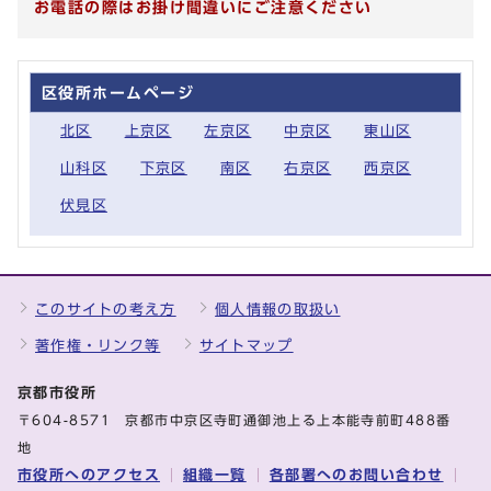
お電話の際はお掛け間違いにご注意ください
区役所ホームページ
北区
上京区
左京区
中京区
東山区
山科区
下京区
南区
右京区
西京区
伏見区
このサイトの考え方
個人情報の取扱い
著作権・リンク等
サイトマップ
京都市役所
〒604-8571 京都市中京区寺町通御池上る上本能寺前町488番
地
市役所へのアクセス
組織一覧
各部署へのお問い合わせ