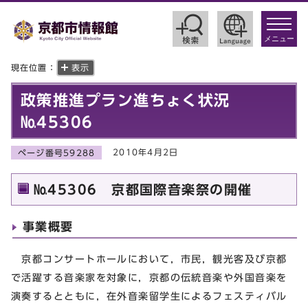
toggle
navigat
メニュー
現在位置：
表示
政策推進プラン進ちょく状況
№45306
2010年4月2日
ページ番号59288
№45306 京都国際音楽祭の開催
事業概要
京都コンサートホールにおいて，市民，観光客及び京都
で活躍する音楽家を対象に，京都の伝統音楽や外国音楽を
演奏するとともに，在外音楽留学生によるフェスティバル