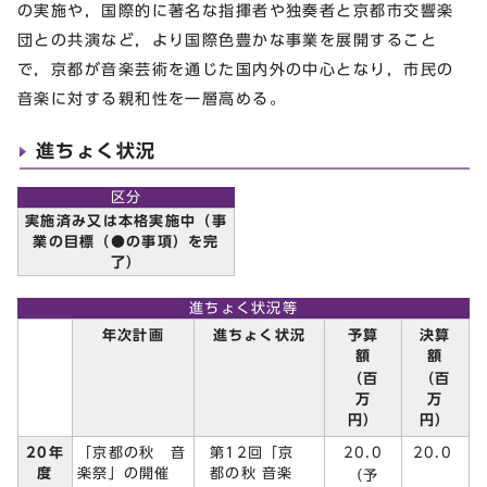
の実施や，国際的に著名な指揮者や独奏者と京都市交響楽
団との共演など，より国際色豊かな事業を展開すること
で，京都が音楽芸術を通じた国内外の中心となり，市民の
音楽に対する親和性を一層高める。
進ちょく状況
区分
実施済み又は本格実施中（事
業の目標（●の事項）を完
了）
進ちょく状況等
予算
決算
年次計画
進ちょく状況
額
額
（百
（百
万
万
円）
円）
第12回「京
20.0
20年
「京都の秋 音
20.0
都の秋 音楽
度
楽祭」の開催
（予