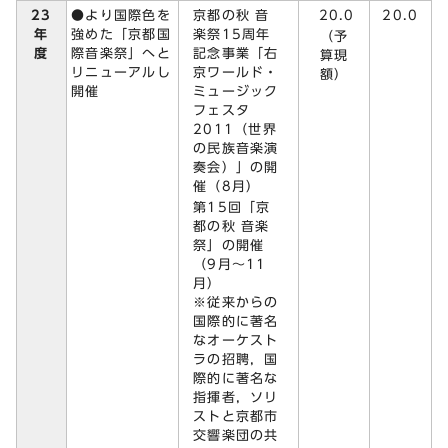
23
京都の秋 音
20.0
●より国際色を
20.0
年
楽祭15周年
強めた「京都国
（予
度
記念事業「右
際音楽祭」へと
算現
京ワールド・
リニューアルし
額）
ミュージック
開催
フェスタ
2011（世界
の民族音楽演
奏会）」の開
催（8月）
第15回「京
都の秋 音楽
祭」の開催
（9月～11
月）
※従来からの
国際的に著名
なオーケスト
ラの招聘，国
際的に著名な
指揮者，ソリ
ストと京都市
交響楽団の共