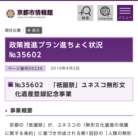
toggle
navigat
メニュー
現在位置：
表示
政策推進プラン進ちょく状況
№35602
2010年4月2日
ページ番号59239
№35602 「祇園祭」ユネスコ無形文
化遺産登録記念事業
事業概要
京都の「祇園祭」が，ユネスコの「無形文化遺産の保護
に関する条約」に基づき作成される第1回目の「人類の無形