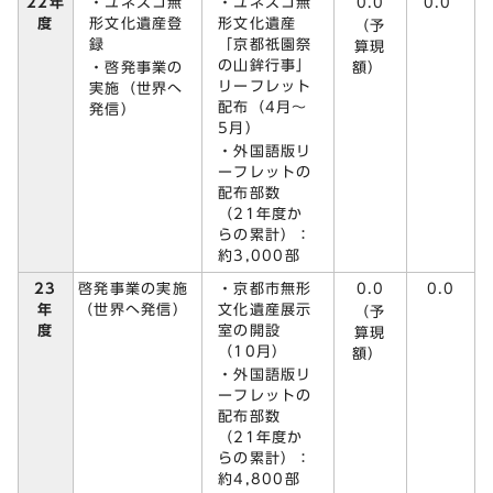
・ユネスコ無
・ユネスコ無
0.0
22年
0.0
形文化遺産登
形文化遺産
度
（予
録
「京都祇園祭
算現
の山鉾行事」
・啓発事業の
額）
リーフレット
実施（世界へ
配布（4月～
発信）
5月）
・外国語版リ
ーフレットの
配布部数
（21年度か
らの累計）：
約3,000部
23
・京都市無形
0.0
0.0
啓発事業の実施
年
文化遺産展示
（世界へ発信）
（予
度
室の開設
算現
（10月）
額）
・外国語版リ
ーフレットの
配布部数
（21年度か
らの累計）：
約4,800部