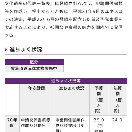
文化遺産の代表一覧表」に登録されるよう，申請関係書類
等を作成し，提出するとともに，平成21年9月のユネスコ
での決定，平成22年6月の登録を記念した普及啓発事業を
実施することにより，祇園祭や京都の魅力を国内外に発信
する。
進ちょく状況
区分
実施済み又は本格実施中
進ちょく状況等
予算
決算
年次計画
進ちょく状況
額
額
（百
（百
万
万
円）
円）
29.0
20年
申請関係書類等
申請関係書類作
24.0
度
作成及び提出
成及び提出（9
（予
月）
算現