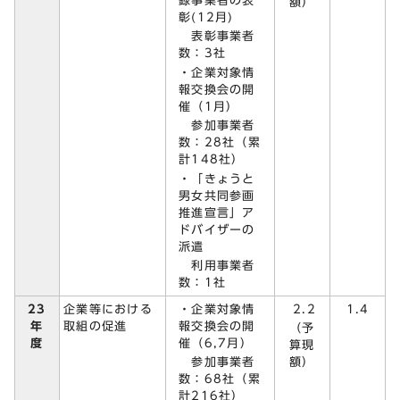
録事業者の表
額）
彰(12月)
表彰事業者
数：3社
・企業対象情
報交換会の開
催（1月）
参加事業者
数：28社（累
計148社）
・「きょうと
男女共同参画
推進宣言」ア
ドバイザーの
派遣
利用事業者
数：1社
23
・企業対象情
2.2
1.4
企業等における
年
報交換会の開
取組の促進
（予
度
催（6,7月）
算現
参加事業者
額）
数：68社（累
計216社）