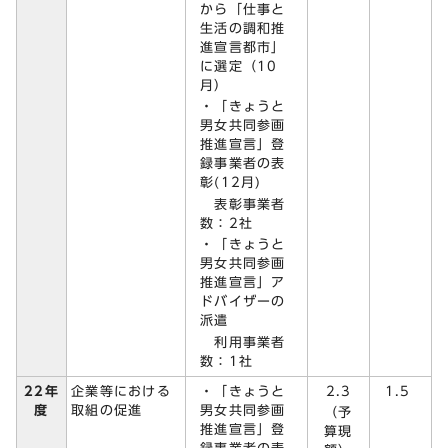
から「仕事と
生活の調和推
進宣言都市」
に選定（10
月）
・「きょうと
男女共同参画
推進宣言」登
録事業者の表
彰(12月)
表彰事業者
数：2社
・「きょうと
男女共同参画
推進宣言」ア
ドバイザーの
派遣
利用事業者
数：1社
・「きょうと
2.3
22年
企業等における
1.5
男女共同参画
度
取組の促進
（予
推進宣言」登
算現