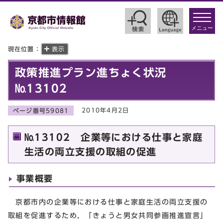
toggle
navigat
メニュー
現在位置：
表示
政策推進プラン進ちょく状況
№13102
2010年4月2日
ページ番号59081
№13102 企業等における仕事と家庭
生活の両立支援の取組の促進
事業概要
京都市内の企業等における仕事と家庭生活の両立支援の
取組を促進するため，「きょうと男女共同参画推進宣言」