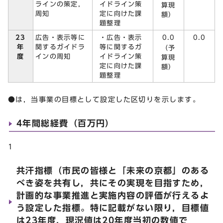
イドライン策
ラインの策定，
算現
定に向けた課
周知
額）
題整理
23
・広告・表示
0.0
広告・表示等に
0.0
年
等に関するガ
関するガイドラ
（予
度
イドライン策
インの周知
算現
定に向けた課
額）
題整理
●は，当事業の目標として設定した区切りを示します。
4年間総経費（百万円）
1
共汗指標（市民の皆様と「未来の京都」のある
べき姿を共有し，共にその実現を目指すため，
計画的な事業推進と実施内容の評価が行えるよ
う設定した指標。特に記載がない限り，目標値
は23年度，現況値は20年度当初の数値で