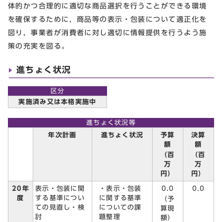
体的かつ合理的に適切な商品選択を行うことができる環境
を確保するために，商品等の表示・包装について適正化を
図り，事業者が消費者に対し適切に情報提供を行うよう施
策の充実を図る。
進ちょく状況
区分
実施済み又は本格実施中
進ちょく状況等
予算
決算
年次計画
進ちょく状況
額
額
（百
（百
万
万
円）
円）
・表示・包装
0.0
20年
表示・包装に関
0.0
に関する基準
度
する基準につい
（予
についての課
ての見直し・検
算現
題整理
討
額）