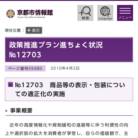
toggle
navigat
メニュー
現在位置：
表示
政策推進プラン進ちょく状況
№12703
2010年4月2日
ページ番号59080
№12703 商品等の表示・包装につい
ての適正化の実施
事業概要
近年の高度情報化や規制緩和の進展等に伴う利便性の向
上や選択肢の拡大を消費者が享受し，自らの価値観で，主