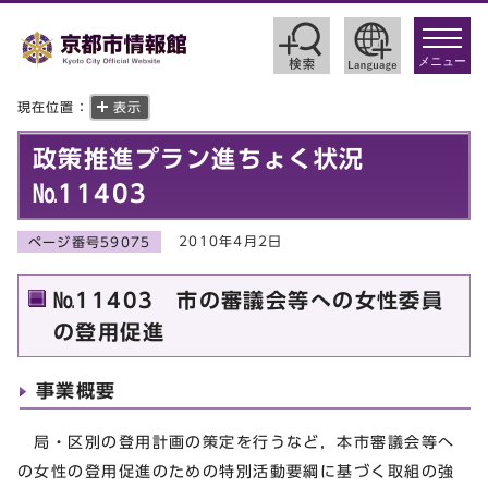
toggle
navigat
メニュー
現在位置：
表示
政策推進プラン進ちょく状況
№11403
2010年4月2日
ページ番号59075
№11403 市の審議会等への女性委員
の登用促進
事業概要
局・区別の登用計画の策定を行うなど，本市審議会等へ
の女性の登用促進のための特別活動要綱に基づく取組の強