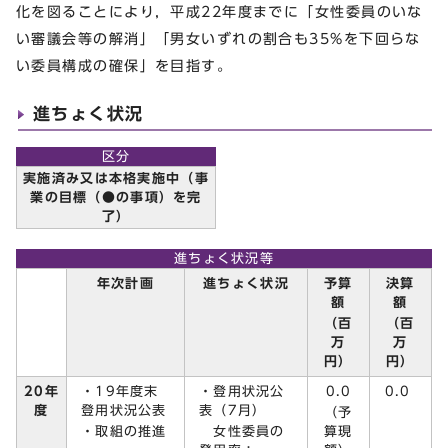
化を図ることにより，平成22年度までに「女性委員のいな
い審議会等の解消」「男女いずれの割合も35%を下回らな
い委員構成の確保」を目指す。
進ちょく状況
区分
実施済み又は本格実施中（事
業の目標（●の事項）を完
了）
進ちょく状況等
予算
決算
年次計画
進ちょく状況
額
額
（百
（百
万
万
円）
円）
・19年度末
・登用状況公
0.0
20年
0.0
登用状況公表
表（7月）
度
（予
・取組の推進
女性委員の
算現