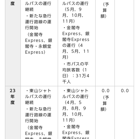
ルバスの運行
ルバスの運行
度
（予
継続
（5月，9
算
月，10月，
・新たな急行
額）
11月）
運行路線の運
行開始
・金閣寺
Express，銀
（金閣寺
閣寺Express
Express，銀
の運行（4
閣寺・永観堂
月，5月，11
Express）
月）
・市バスの平
均旅客数（1
日）：31万4
千人
23
・東山シャト
・東山シャト
0.0
0.0
年
ルバスの運行
ルバスの運行
（予
度
継続
（4月，5
算
月，8月，9
・新たな急行
額）
月，10月，
運行路線の運
11月）
行開始
・金閣寺
（金閣寺
Express，銀
Express，銀
閣寺Express