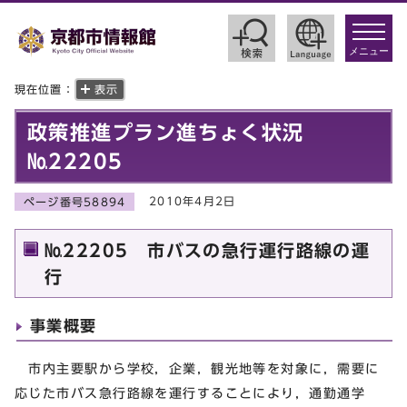
toggle
navigat
メニュー
現在位置：
表示
政策推進プラン進ちょく状況
№22205
2010年4月2日
ページ番号58894
№22205 市バスの急行運行路線の運
行
事業概要
市内主要駅から学校，企業，観光地等を対象に，需要に
応じた市バス急行路線を運行することにより，通勤通学