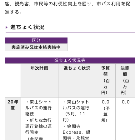
客，観光客，市民等の利便性向上を図り，市バス利用を促
進する。
進ちょく状況
区分
実施済み又は本格実施中
進ちょく状況等
予算
決算
年次計画
進ちょく状況
額
額
（百
（百
万
万
円）
円）
・東山シャト
・東山シャト
0.0
20年
0.0
ルバスの運行
ルバスの運行
度
（予
継続
（5月，11
算
月）
・新たな急行
額）
運行路線の運
・金閣寺
行開始
Express，銀
閣寺・永観堂
（金閣寺