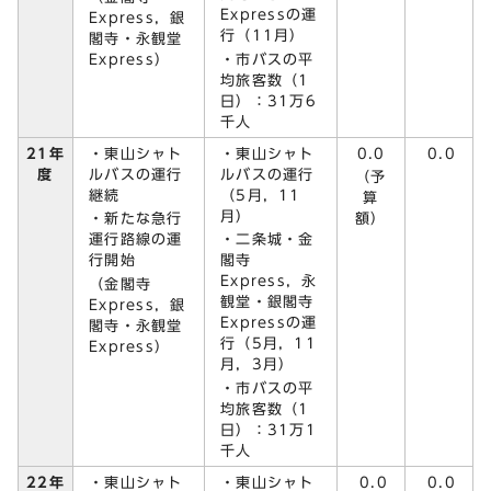
Expressの運
Express，銀
行（11月）
閣寺・永観堂
Express）
・市バスの平
均旅客数（1
日）：31万6
千人
・東山シャト
・東山シャト
0.0
21年
0.0
ルバスの運行
ルバスの運行
度
（予
継続
（5月，11
算
月）
・新たな急行
額）
運行路線の運
・二条城・金
行開始
閣寺
Express，永
（金閣寺
観堂・銀閣寺
Express，銀
Expressの運
閣寺・永観堂
行（5月，11
Express）
月，3月）
・市バスの平
均旅客数（1
日）：31万1
千人
・東山シャト
・東山シャト
22年
0.0
0.0