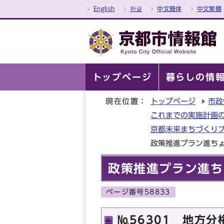
English
한글
中文簡体
中文繁體
トップページ
暮らしの情
現在位置：
トップページ
市政
これまでの実施計画
京都未来まちづくり
政策推進プラン進ちょ
政策推進プラン進ち
ページ番号58833
№56301 地方