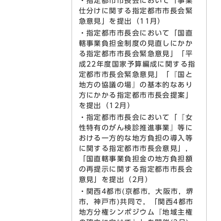
・指定都市市長会において「事業
仕分けに関する指定都市市長会緊
急意見」を提出（11月）
・指定都市市長会において「国直
轄事業負担金制度の見直しにかか
る指定都市市長会緊急意見」「平
成22年度国家予算編成に関する指
定都市市長会緊急意見」「『国と
地方の協議の場』の基本的なあり
方にかかる指定都市市長会提案」
を提出（12月）
・指定都市市長会において「『女
性特有のがん検診推進事業』等に
おける一方的な地方負担の導入等
に関する指定都市市長会意見」，
「国直轄事業負担金の地方負担額
の再提示に関する指定都市市長会
意見」を提出（2月）
・関西4都市(京都市，大阪市，堺
市，神戸市)共同で，「関西4都市
地方分権シンポジウム『地域主権