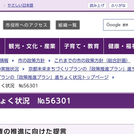
やさしい日本語
読み上げ
ふりがな
市役所へのアクセス
組織一覧
報
観光・文化・産業
子育て・教育
健康・福
情報
市の政策方針
これまでの市の政策方針（総合計画）
の実施状況
京都未来まちづくりプランの「政策推進プラン」進
プランの「政策推進プラン」進ちょく状況トップページ
く状況 №56301
ょく状況 №56301
分権の推進に向けた提言